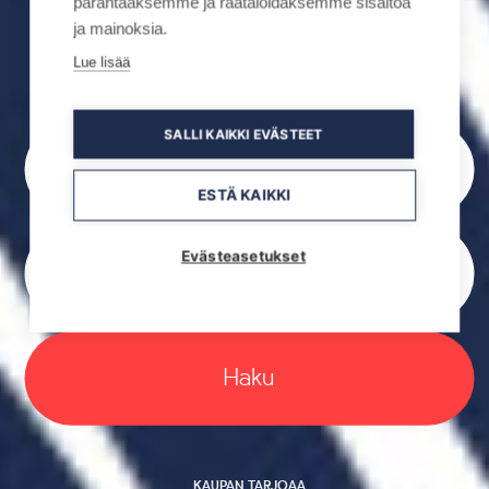
parantaaksemme ja räätälöidäksemme sisältöä
ja mainoksia.
Lue lisää
Varaa majoitus
Osta aktiviteetteja
SALLI KAIKKI EVÄSTEET
Saavun
Lähden
ESTÄ KAIKKI
Henkilöitä
Evästeasetukset
Haku
KAUPAN TARJOAA