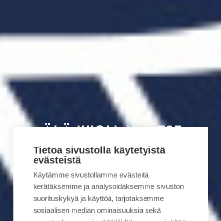
ÄLÄ HUOLI. VALITSE
VUORI.
Tietoa sivustolla käytetyistä
evästeistä
Tahkovuorella elämä hymyilee ja maailma
Käytämme sivustollamme evästeitä
kerätäksemme ja analysoidaksemme sivuston
näyttää hyvältä.
suorituskykyä ja käyttöä, tarjotaksemme
sosiaalisen median ominaisuuksia sekä