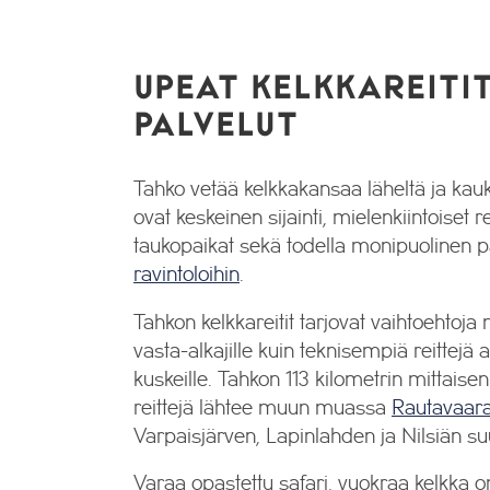
UPEAT KELKKAREITI
PALVELUT
Tahko vetää kelkkakansaa läheltä ja ka
ovat keskeinen sijainti, mielenkiintoiset 
taukopaikat sekä todella monipuolinen p
ravintoloihin
.
Tahkon kelkkareitit tarjovat vaihtoehtoja n
vasta-alkajille kuin teknisempiä reittejä
kuskeille. Tahkon 113 kilometrin mittaisen 
reittejä lähtee muun muassa
Rautavaar
Varpaisjärven, Lapinlahden ja Nilsiän su
Varaa opastettu safari, vuokraa kelkka oma