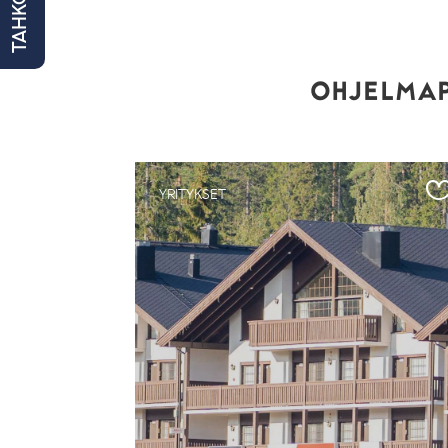
TAHKO NYT
OHJELMAP
YRITYKSET