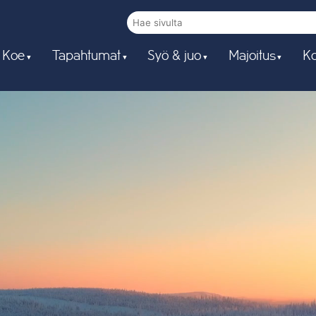
 Koe
Tapahtumat
Syö & juo
Majoitus
Ko