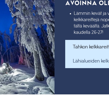
AVOINNA OLE
Lämmin kevät ja v
kelkkareittejä nope
tältä keväältä. Jat
kaudella 26-27!
Tahkon kelkkareitt
Lähialueiden kelkk