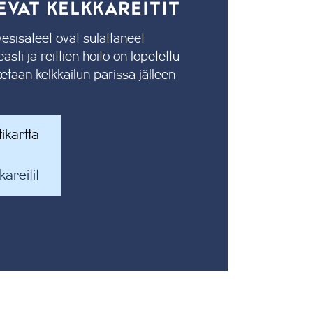
VAT KELKKAREITIT
esisateet ovat sulattaneet
asti ja reittien hoito on lopetettu
ketaan kelkkailun parissa jälleen
ikartta
areitit