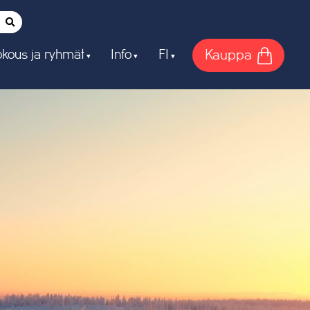
Kauppa
kous ja ryhmät
Info
FI