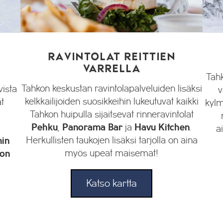
RAVINTOLAT REITTIEN
VARRELLA
Tahk
Tahkon keskustan ravintolapalveluiden lisäksi
vista
v
kelkkailijoiden suosikkeihin lukeutuvat kaikki
ät
kylm
Tahkon huipulla sijaitsevat rinneravintolat
Pehku
,
Panorama Bar
ja
Havu Kitchen
.
a
Herkullisten taukojen lisäksi tarjolla on aina
in
myös upeat maisemat!
kon
Katso kartta