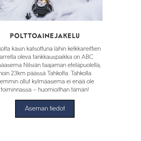
POLTTOAINEJAKELU
olta käsin katsottuna lähin kelkkareittien
arrella oleva tankkauspaikka on ABC
äasema Nilsiän taajaman eteläpuolella,
noin 23km päässä Tahkolta. Tahkolla
iemmin ollut kylmäasema ei enää ole
toiminnassa – huomioithan tämän!
Aseman tiedot