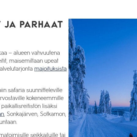
T JA PARHAAT
ukaa – alueen vahvuutena
reitit, maisemiltaan upeat
alvelutarjonta
majoituksista
iin safaria suunnitteleville
 arvostaville kokeneemmille
paikallisreitistön lisäksi
an
, Sonkajärven, Sotkamon,
untaan.
toimisille seikkailuille tai