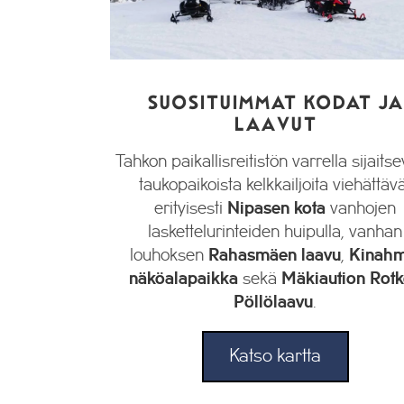
SUOSITUIMMAT KODAT JA
LAAVUT
Tahkon paikallisreitistön varrella sijaitse
taukopaikoista kelkkailjoita viehättäv
erityisesti
Nipasen kota
vanhojen
laskettelurinteiden huipulla, vanhan
louhoksen
Rahasmäen laavu
,
Kinahm
näköalapaikka
sekä
Mäkiaution
Rot
Pöllölaavu
.
Katso kartta