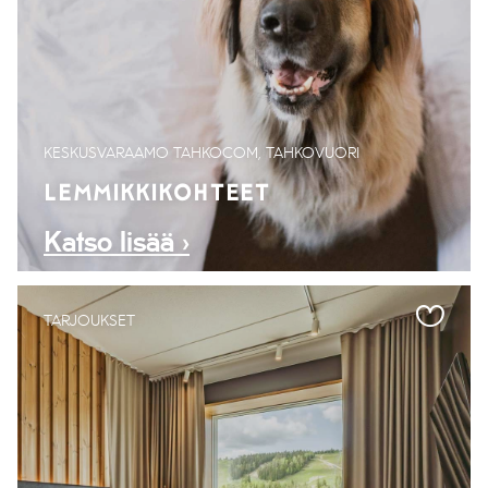
KESKUSVARAAMO TAHKOCOM, TAHKOVUORI
LEMMIKKIKOHTEET
Katso lisää ›
TARJOUKSET