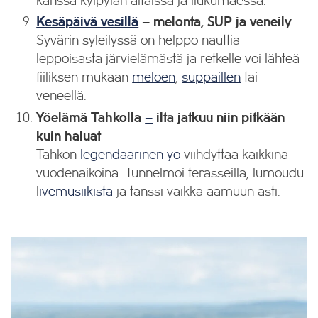
kanssa kylpylän altaissa ja liukumäessä.
Kesäpäivä vesillä
–
melonta, SUP ja veneily
Syvärin syleilyssä on helppo nauttia
leppoisasta järvielämästä ja retkelle voi lähteä
fiiliksen mukaan
meloen
,
suppaillen
tai
veneellä.
Yöelämä Tahkolla
–
ilta jatkuu niin pitkään
kuin haluat
Tahkon
legendaarinen yö
viihdyttää kaikkina
vuodenaikoina. Tunnelmoi terasseilla, lumoudu
l
ivemusiikista
ja tanssi vaikka aamuun asti.