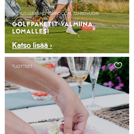
KESKUSVARAAMO TAHKOCOM, TAHKOVUORI
GOLFPAKETIT VALMIINA
LOMALLESI
Katso lisää ›
TUOTTEET