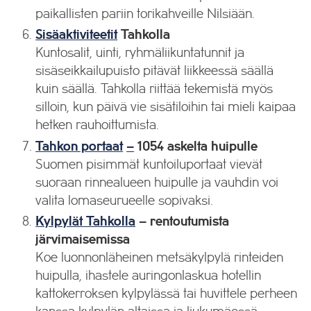
paikallisten pariin torikahveille Nilsiään.
Sisäaktiviteetit
Tahkolla
Kuntosalit, uinti, ryhmäliikuntatunnit ja
sisäseikkailupuisto pitävät liikkeessä säällä
kuin säällä. Tahkolla riittää tekemistä myös
silloin, kun päivä vie sisätiloihin tai mieli kaipaa
hetken rauhoittumista.
Tahkon portaat
–
1054 askelta huipulle
Suomen pisimmät kuntoiluportaat vievät
suoraan rinnealueen huipulle ja vauhdin voi
valita lomaseurueelle sopivaksi.
Kylpylät Tahkolla
–
rentoutumista
järvimaisemissa
Koe luonnonläheinen metsäkylpylä rinteiden
huipulla, ihastele auringonlaskua hotellin
kattokerroksen kylpylässä tai huvittele perheen