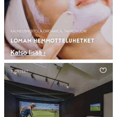
KAUNEUSHOITOLA ORGANICA, TAHKOVUORI
LOMAN HEMMOTTELUHETKET
Katso lisää ›
TUOTTEET