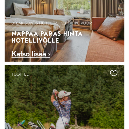
BREAK SOKOS HOTEL TAHKO, TAHKOVUORI
NAPPAA PARAS HINTA
HOTELLIYÖLLE
Katso lisää ›
TUOTTEET