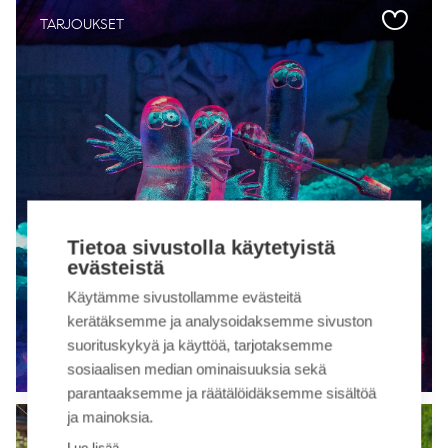
TARJOUKSET
Tietoa sivustolla käytetyistä
KESKUSVARAAMO TAHKOCOM, TAHKOVUORI
evästeistä
KESÄLOMAVARAUKSIIN MUUMI-
Käytämme sivustollamme evästeitä
JÄÄLUOLALIPUT KAUPAN PÄÄLLE
kerätäksemme ja analysoidaksemme sivuston
suorituskykyä ja käyttöä, tarjotaksemme
Katso lisää ›
sosiaalisen median ominaisuuksia sekä
parantaaksemme ja räätälöidäksemme sisältöä
ja mainoksia.
TUOTTEET