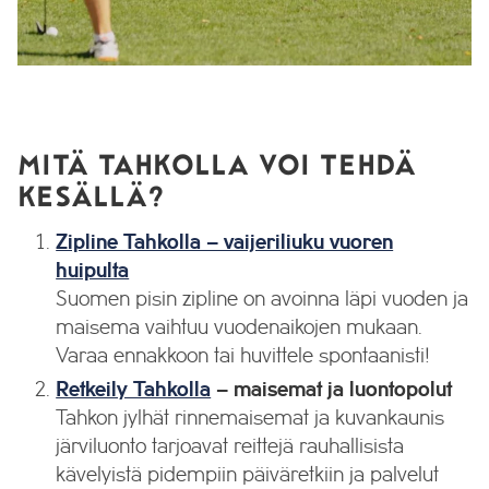
MITÄ TAHKOLLA VOI TEHDÄ
KESÄLLÄ?
Zipline Tahkolla – vaijeriliuku vuoren
huipulta
Suomen pisin zipline on avoinna läpi vuoden ja
maisema vaihtuu vuodenaikojen mukaan.
Varaa ennakkoon tai huvittele spontaanisti!
Retkeily Tahkolla
– maisemat ja luontopolut
Tahkon jylhät rinnemaisemat ja kuvankaunis
järviluonto tarjoavat reittejä rauhallisista
kävelyistä pidempiin päiväretkiin ja palvelut