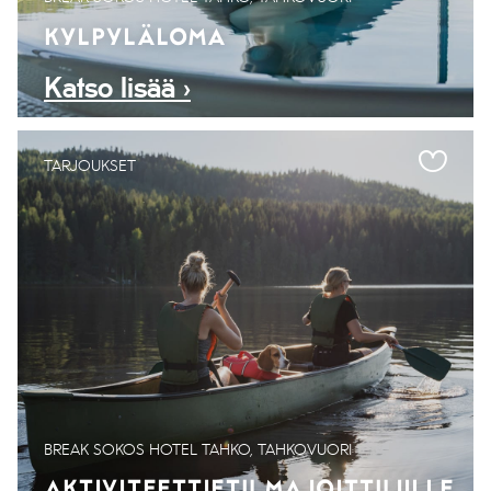
KYLPYLÄLOMA
Katso lisää ›
TARJOUKSET
BREAK SOKOS HOTEL TAHKO, TAHKOVUORI
AKTIVITEETTIETU MAJOITTUJILLE