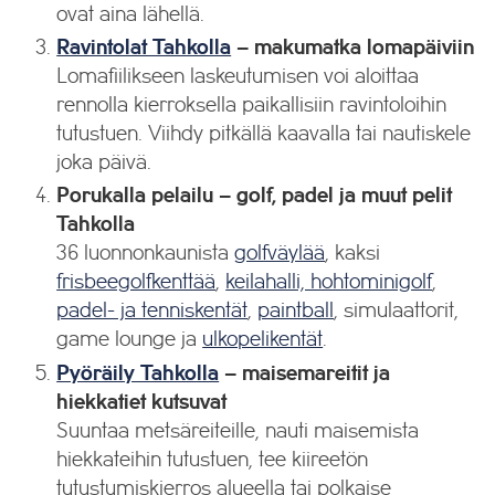
ovat aina lähellä.
Ravintolat Tahkolla
–
makumatka lomapäiviin
Lomafiilikseen laskeutumisen voi aloittaa
rennolla kierroksella paikallisiin ravintoloihin
tutustuen. Viihdy pitkällä kaavalla tai nautiskele
joka päivä.
Porukalla pelailu
– golf, padel ja muut pelit
Tahkolla
36 luonnonkaunista
golfväylää
, kaksi
frisbeegolfkenttää
,
keilahalli, hohtominigolf
,
padel- ja tenniskentät
,
paintball
, simulaattorit,
game lounge ja
ulkopelikentät
.
Pyöräily Tahkolla
–
maisemareitit ja
hiekkatiet kutsuvat
Suuntaa metsäreiteille, nauti maisemista
hiekkateihin tutustuen, tee kiireetön
tutustumiskierros alueella tai polkaise