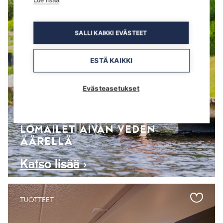
Lue lisää
SALLI KAIKKI EVÄSTEET
ESTÄ KAIKKI
Evästeasetukset
KESKUSVARAAMO TAHKOCOM, TAHKOVUORI
TAHKON RANTAKOHTEISSA
LOMAILET AIVAN VEDEN
ÄÄRELLÄ
Katso lisää ›
TUOTTEET