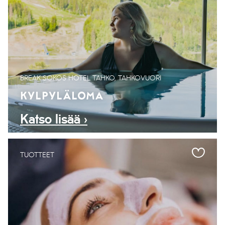
BREAK SOKOS HOTEL TAHKO, TAHKOVUORI
KYLPYLÄLOMA
Katso lisää ›
TUOTTEET