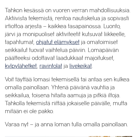
Tahkon kesässä on vuoren verran mahdollisuuksia.
Aktiivista tekemistä, rentoa nautiskelua ja sopivasti
irtiottoa arjesta – kaikkea tasapainossa. Luonto,
järvi ja monipuoliset aktiviteetit kutsuvat liikkeelle,
tapahtumat,
ohjatut elämykset
ja omatoimiset
seikkailut tuovat vaihtelua päiviin. Lomapäivän
päätteeksi odottavat laadukkaat majoitukset,
kylpylähetket
,
ravintolat
ja
livekeikat
.
Voit täyttää lomasi tekemisellä tai antaa sen kulkea
omalla painollaan. Yhtenä päivänä vauhtia ja
seikkailua, toisena hitaita aamuja ja pitkiä iltoja.
Tahkolla tekemistä riittää jokaiselle päivälle, mutta
mitään ei ole pakko.
Varaa nyt – ja anna loman tulla omalla painollaan.