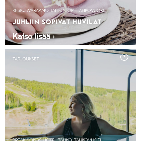
KESKUSVARAAMO TAHKOCOM, TAHKOVUORI
JUHLIIN SOPIVAT HUVILAT
Katso lisää ›
TARJOUKSET
BREAK SOKOS HOTEL TAHKO, TAHKOVUORI