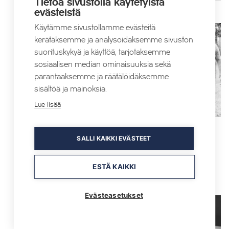
Tietoa sivustolla käytetyistä
evästeistä
Käytämme sivustollamme evästeitä
PE
4
kerätäksemme ja analysoidaksemme sivuston
suorituskykyä ja käyttöä, tarjotaksemme
sosiaalisen median ominaisuuksia sekä
parantaaksemme ja räätälöidäksemme
sisältöä ja mainoksia.
Lue lisää
4 syyskuun @ 22:00
SALLI KAIKKI EVÄSTEET
Kopernikus
Hophaus Tahko
Tahkonrinteenkatu 7, Tahkovuori
ESTÄ KAIKKI
Maksuton
Evästeasetukset
PE
4