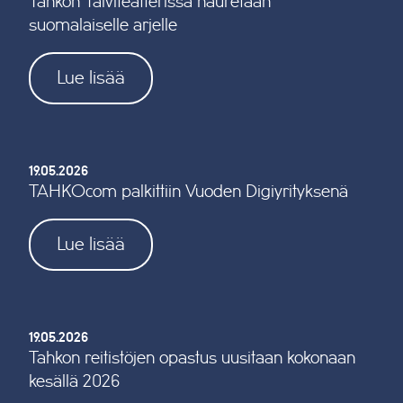
Tahkon Talviteatterissa nauretaan
suomalaiselle arjelle
Lue lisää
19.05.2026
TAHKOcom palkittiin Vuoden Digiyrityksenä
Lue lisää
19.05.2026
Tahkon reitistöjen opastus uusitaan kokonaan
kesällä 2026