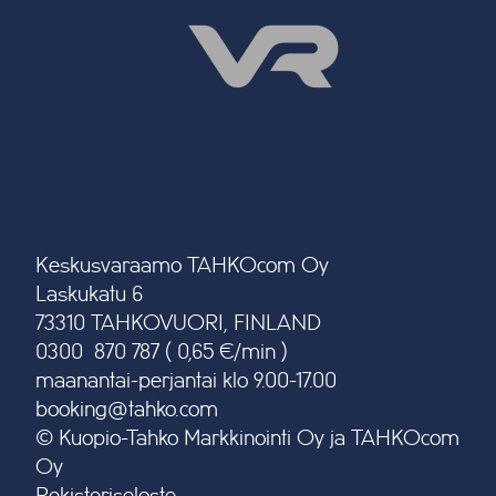
Keskusvaraamo TAHKOcom Oy
Laskukatu 6
73310 TAHKOVUORI, FINLAND
0300 870 787 ( 0,65 €/min )
maanantai-perjantai klo 9.00-17.00
booking@tahko.com
© Kuopio-Tahko Markkinointi Oy ja TAHKOcom
Oy