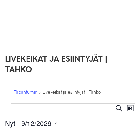
LIVEKEIKAT JA ESIINTYJÄT |
TAHKO
Tapahtumat
Livekeikat ja esiintyjät | Tahko
TAPAHTUMAT
TAPAH
T
Etsi
Lista
ETSI
V
Nyt
 - 
9/12/2026
AJA
N
Valitse
NÄKY
päivä.