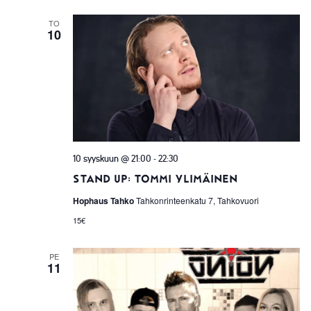
TO
10
-
10 syyskuun @ 21:00
22:30
Stand up: Tommi Ylimäinen
Hophaus Tahko
Tahkonrinteenkatu 7, Tahkovuori
15€
PE
11