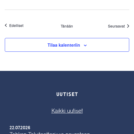
Tapahtumat
Edelliset
Tapah
Tänään
Seuraavat
Tilaa kalenteriin
UUTISET
Kaikki uutiset
22.07.2026