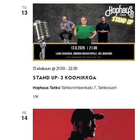
TO
13
-
13 elokuun @ 21:00
22:30
Stand up: 3 Koomikkoa
Hophaus Tahko
Tahkonrinteenkatu 7, Tahkovuori
15€
PE
14