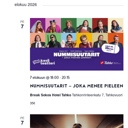
NAVIG
elokuu 2026
PE
7
-
7 elokuun @ 18:00
20:15
Nummisuutarit – joka menee pieleen
Break Sokos Hotel Tahko
Tahkonrinteenkatu 7, Tahkovuori
35€
PE
7