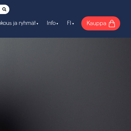
Kauppa
kous ja ryhmät
Info
FI