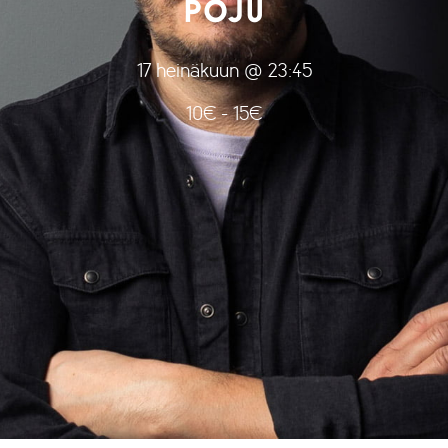
POJU
17 heinäkuun @ 23:45
10€ - 15€