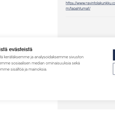
https://www.ravintolakunkku.c
m/tapahtumat/
istä evästeistä
mat
tä kerätäksemme ja analysoidaksemme sivuston
aksemme sosiaalisen median ominaisuuksia sekä
mme sisältöä ja mainoksia.