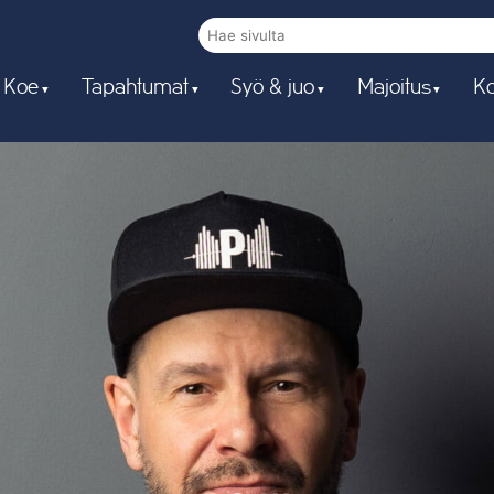
 Koe
Tapahtumat
Syö & juo
Majoitus
Ko