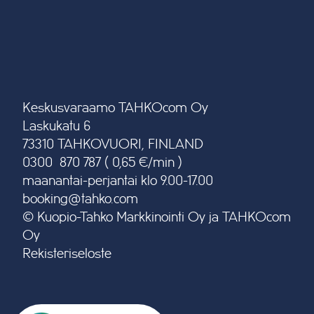
Keskusvaraamo TAHKOcom Oy
Laskukatu 6
73310 TAHKOVUORI, FINLAND
0300 870 787 ( 0,65 €/min )
maanantai-perjantai klo 9.00-17.00
booking@tahko.com
© Kuopio-Tahko Markkinointi Oy ja TAHKOcom
Oy
Rekisteriseloste