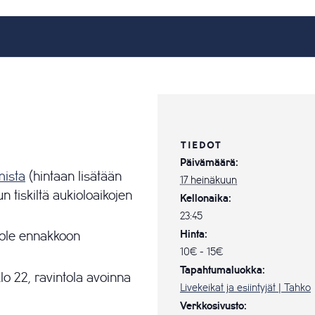
TIEDOT
Päivämäärä:
mista
(hintaan lisätään
17 heinäkuun
 tiskiltä aukioloaikojen
Kellonaika:
23:45
i ole ennakkoon
Hinta:
10€ - 15€
Tapahtumaluokka:
lo 22, ravintola avoinna
Livekeikat ja esiintyjät | Tahko
Verkkosivusto: