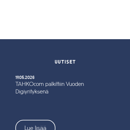
UUTISET
19.05.2026
TAHKOcom palkittiin Vuoden
Digiyrityksenä
Lue lisää