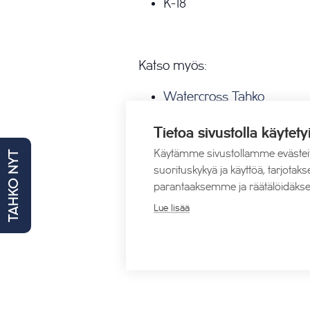
K-18
Katso myös:
Watercross Tahko
Kunkun aukioloajat
Tietoa sivustolla käytety
Viikonlopun muut tapahtu
Käytämme sivustollamme evästei
TAHKO NYT
suorituskykyä ja käyttöä, tarjot
parantaaksemme ja räätälöidäkse
Lue lisää
Lisää kalenteriin