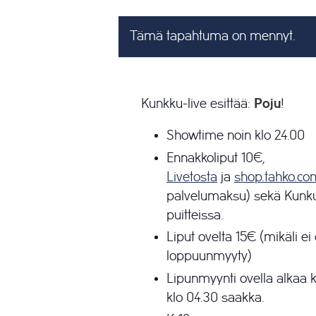
Tämä tapahtuma on mennyt.
Kunkku-live esittää:
Poju
!
Showtime noin klo 24.00
Ennakkoliput 10€,
Livetosta
ja
shop.tahko.co
palvelumaksu) sekä Kunkun
puitteissa.
Liput ovelta 15€ (mikäli e
loppuunmyyty)
Lipunmyynti ovella alkaa k
klo 04.30 saakka.