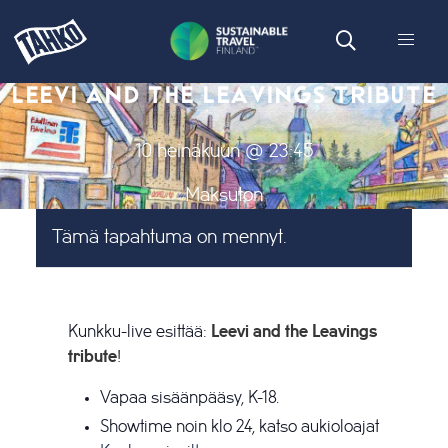
LEEVI AND THE LEAVINGS TRIBUTE
10 heinäkuun @ 23:45
Maksuton
Tämä tapahtuma on mennyt.
Kunkku-live esittää:
Leevi and the Leavings
tribute
!
Vapaa sisäänpääsy, K-18.
Showtime noin klo 24, katso aukioloajat