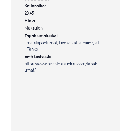
Kellonaika:
23:45
Hinta:
Maksuton
Tapahtumaluokat:
Ilmaistapahtumat
,
Livekeikat ja esiintyjät
| Tahko
Verkkosivusto:
https://www.ravintolakunkku.com/tapaht
umat/