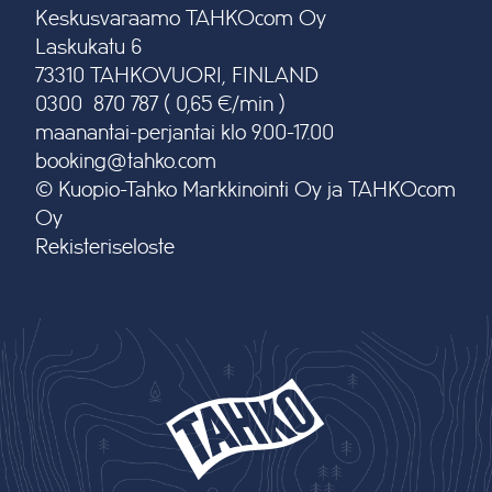
Keskusvaraamo TAHKOcom Oy
Laskukatu 6
73310 TAHKOVUORI, FINLAND
0300 870 787 ( 0,65 €/min )
maanantai-perjantai klo 9.00-17.00
booking@tahko.com
© Kuopio-Tahko Markkinointi Oy ja TAHKOcom
Oy
Rekisteriseloste