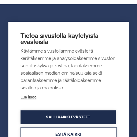
UUTISET
Tietoa sivustolla käytetyistä
evästeistä
Kaikki uutiset
Käytämme sivustollamme evästeitä
kerätäksemme ja analysoidaksemme sivuston
22.07.2026
suorituskykyä ja käyttöä, tarjotaksemme
Tahkon Talviteatterissa nauretaan
sosiaalisen median ominaisuuksia sekä
suomalaiselle arjelle
parantaaksemme ja räätälöidäksemme
sisältöä ja mainoksia.
Lue lisää
Lue lisää
SALLI KAIKKI EVÄSTEET
19.05.2026
TAHKOcom palkittiin Vuoden Digiyrityksenä
ESTÄ KAIKKI