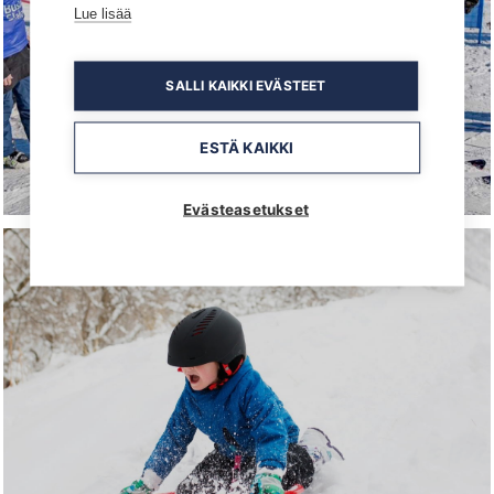
Lue lisää
SALLI KAIKKI EVÄSTEET
BUSINESS SLALOM
18.03.2027 - 20.03.2027
ESTÄ KAIKKI
Legendaarinen Business Slalom - ole mukana
niin tiedät mistä puhutaan...
Evästeasetukset
PAIKAT