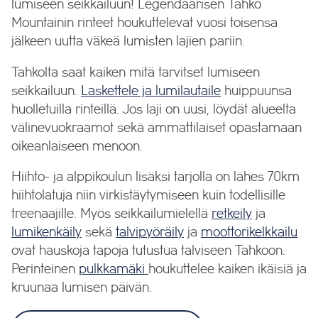
lumiseen seikkailuun! Legendaarisen Tahko
Mountainin rinteet houkuttelevat vuosi toisensa
jälkeen uutta väkeä lumisten lajien pariin.
Tahkolta saat kaiken mitä tarvitset lumiseen
seikkailuun.
Laskettele ja lumilautaile
huippuunsa
huolletuilla rinteillä. Jos laji on uusi, löydät alueelta
välinevuokraamot sekä ammattilaiset opastamaan
oikeanlaiseen menoon.
Hiihto- ja alppikoulun lisäksi tarjolla on lähes 70km
hiihtolatuja niin virkistäytymiseen kuin todellisille
treenaajille. Myös seikkailumielellä
retkeily
ja
lumikenkäily
sekä
talvipyöräily
ja
moottorikelkkailu
ovat hauskoja tapoja tutustua talviseen Tahkoon.
Perinteinen
pulkkamäki
houkuttelee kaiken ikäisiä ja
kruunaa lumisen päivän.