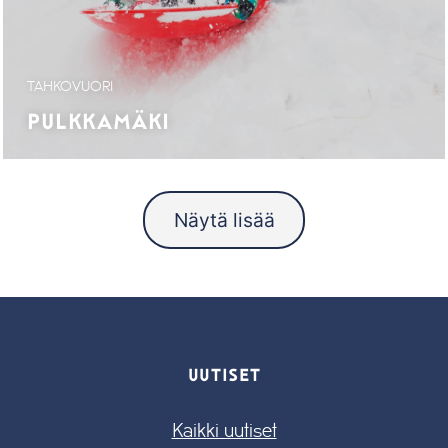
TAHKOVUORI
PULKKAMÄKI
Näytä lisää
UUTISET
Kaikki uutiset