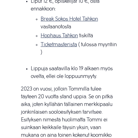
Liput 12 €, opiskelijat 10 €, osta
ennakkoon:
Break Sokos Hotel Tahkon
vastaanotosta
Hophaus Tahkon
tiskiltä
Ticketmasterista
( tulossa myyntiin
)
Lippuja saatavilla klo 19 alkaen myös
ovelta, ellei ole loppuunmyyty.
2023 on vuosi, jolloin Tommilla tulee
täyteen 20 vuotta stand uppia. Se on pitkä
aika, joten kyllähän tällainen merkkipaalu
jonkinlaisen sooloesityksen tarvitsee.
Esityksen nimestä huolimatta Tommi ei
suinkaan keikkaile täysin yksin, vaan
mukana on aina toinen kokenut koomikko