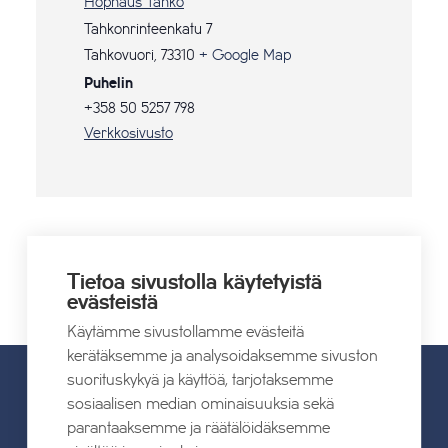
Hophaus Tahko
Tahkonrinteenkatu 7
Tahkovuori
,
73310
+ Google Map
Puhelin
+358 50 5257 798
Verkkosivusto
Tietoa sivustolla käytetyistä
Perhebingo
K-18 Bingo
evästeistä
Käytämme sivustollamme evästeitä
kerätäksemme ja analysoidaksemme sivuston
suorituskykyä ja käyttöä, tarjotaksemme
sosiaalisen median ominaisuuksia sekä
UUTISET
parantaaksemme ja räätälöidäksemme