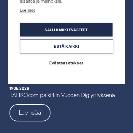
sisältöä ja mainoksia.
Kaikki uutiset
Lue lisää
22.07.2026
SALLI KAIKKI EVÄSTEET
Tahkon Talviteatterissa nauretaan
suomalaiselle arjelle
ESTÄ KAIKKI
Lue lisää
Evästeasetukset
19.05.2026
TAHKOcom palkittiin Vuoden Digiyrityksenä
Lue lisää