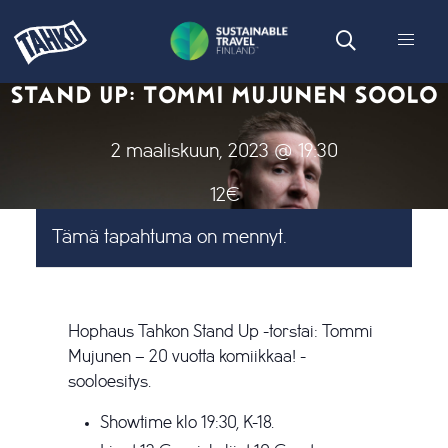
STAND UP: TOMMI MUJUNEN SOOLO
2 maaliskuun, 2023 @ 19:30
12€
Tämä tapahtuma on mennyt.
Hophaus Tahkon Stand Up -torstai: Tommi
Mujunen – 20 vuotta komiikkaa! -
sooloesitys.
Showtime klo 19:30, K-18.