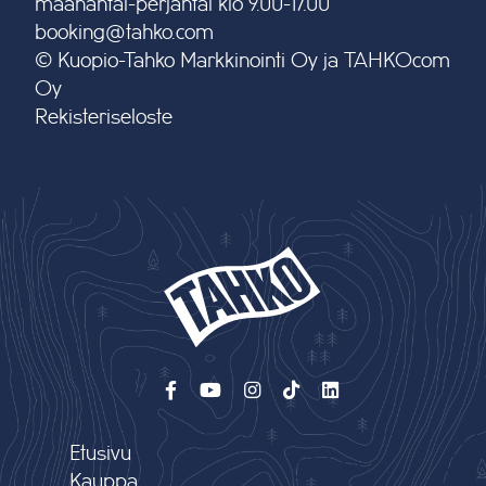
maanantai-perjantai klo 9.00-17.00
booking@tahko.com
© Kuopio-Tahko Markkinointi Oy ja TAHKOcom
Oy
Rekisteriseloste
Etusivu
Kauppa