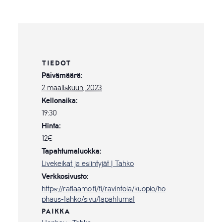
TIEDOT
Päivämäärä:
2 maaliskuun, 2023
Kellonaika:
19:30
Hinta:
12€
Tapahtumaluokka:
Livekeikat ja esiintyjät | Tahko
Verkkosivusto:
https://raflaamo.fi/fi/ravintola/kuopio/ho
phaus-tahko/sivu/tapahtumat
PAIKKA