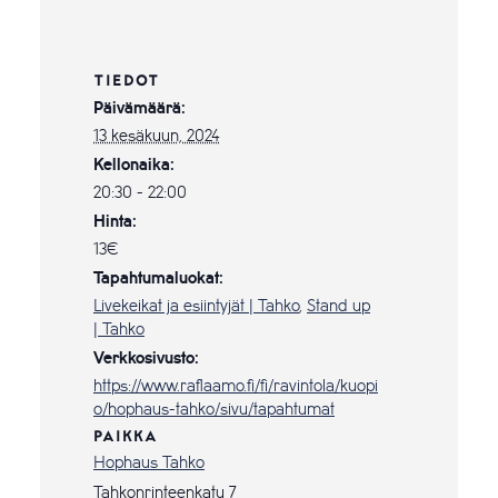
TIEDOT
Päivämäärä:
13 kesäkuun, 2024
Kellonaika:
20:30 - 22:00
Hinta:
13€
Tapahtumaluokat:
Livekeikat ja esiintyjät | Tahko
,
Stand up
| Tahko
Verkkosivusto:
https://www.raflaamo.fi/fi/ravintola/kuopi
o/hophaus-tahko/sivu/tapahtumat
PAIKKA
Hophaus Tahko
Tahkonrinteenkatu 7