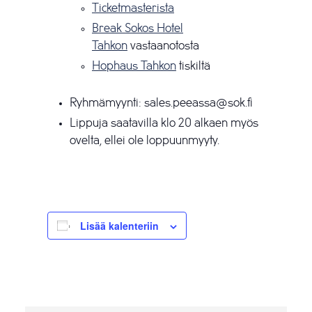
Ticketmasterista
Break Sokos Hotel
Tahkon
vastaanotosta
Hophaus Tahkon
tiskiltä
Ryhmämyynti: sales.peeassa@sok.fi
Lippuja saatavilla klo 20 alkaen myös
ovelta, ellei ole loppuunmyyty.
Lisää kalenteriin