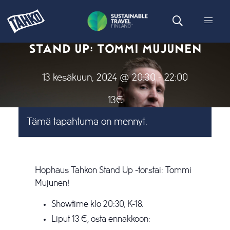
STAND UP: TOMMI MUJUNEN
13 kesäkuun, 2024 @ 20:30
-
22:00
13€
Tämä tapahtuma on mennyt.
Hophaus Tahkon Stand Up -torstai: Tommi
Mujunen!
Showtime klo 20:30, K-18.
Liput 13 €, osta ennakkoon: