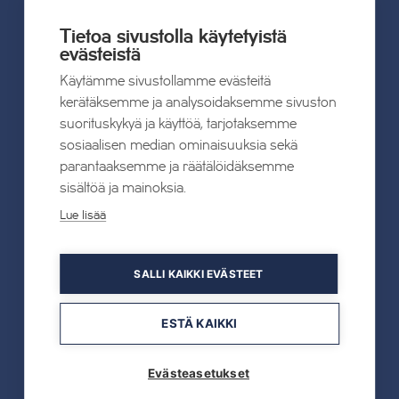
Tietoa sivustolla käytetyistä
22.07.2026
evästeistä
Tahkon Talviteatterissa nauretaan
Käytämme sivustollamme evästeitä
suomalaiselle arjelle
kerätäksemme ja analysoidaksemme sivuston
suorituskykyä ja käyttöä, tarjotaksemme
Lue lisää
sosiaalisen median ominaisuuksia sekä
parantaaksemme ja räätälöidäksemme
sisältöä ja mainoksia.
Lue lisää
19.05.2026
TAHKOcom palkittiin Vuoden Digiyrityksenä
SALLI KAIKKI EVÄSTEET
Lue lisää
ESTÄ KAIKKI
Evästeasetukset