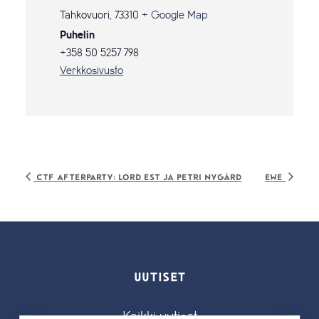
Tahkovuori
,
73310
+ Google Map
Puhelin
+358 50 5257 798
Verkkosivusto
CTF Afterparty: Lord Est ja Petri Nygård
Ewe
UUTISET
Kaikki uutiset