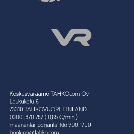
Keskusvaraamo TAHKOcom Oy
Laskukatu 6
73310 TAHKOVUORI, FINLAND
0300 870 787 ( 0,65 €/min )
maanantai-perjantai klo 9.00-17.00
booking@tahko.com