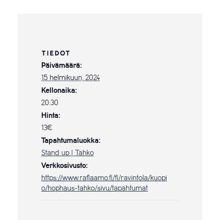
TIEDOT
Päivämäärä:
15 helmikuun, 2024
Kellonaika:
20:30
Hinta:
13€
Tapahtumaluokka:
Stand up | Tahko
Verkkosivusto:
https://www.raflaamo.fi/fi/ravintola/kuopi
o/hophaus-tahko/sivu/tapahtumat