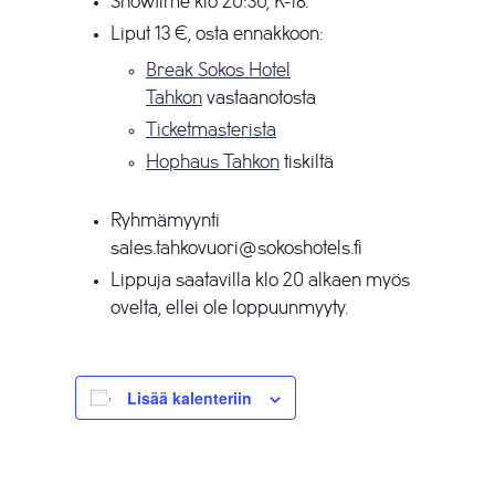
Showtime klo 20:30, K-18.
Liput 13 €, osta ennakkoon:
Break Sokos Hotel
Tahkon
vastaanotosta
Ticketmasterista
Hophaus Tahkon
tiskiltä
Ryhmämyynti
sales.tahkovuori@sokoshotels.fi
Lippuja saatavilla klo 20 alkaen myös
ovelta, ellei ole loppuunmyyty.
Lisää kalenteriin