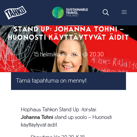
STAND UP: JOHANNA TOHNI –
HUONOSTI KÄYTTÄYTYVÄT ÄIDIT
15 helmikuun, 2024 @ 20:30
13€
Tämä tapahtuma on mennyt.
Hophaus Tahkon Stand Up -torstai:
Johanna Tohni
stand up soolo – Huonosti
käyttäytyvät äidit.