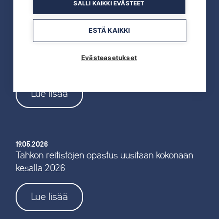
Lue lisää
SALLI KAIKKI EVÄSTEET
ESTÄ KAIKKI
19.05.2026
Evästeasetukset
TAHKOcom palkittiin Vuoden Digiyrityksenä
Lue lisää
19.05.2026
Tahkon reitistöjen opastus uusitaan kokonaan
kesällä 2026
Lue lisää