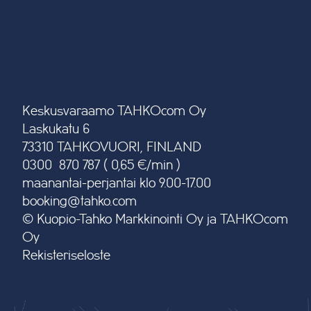
Keskusvaraamo TAHKOcom Oy
Laskukatu 6
73310 TAHKOVUORI, FINLAND
0300 870 787 ( 0,65 €/min )
maanantai-perjantai klo 9.00-17.00
booking@tahko.com
© Kuopio-Tahko Markkinointi Oy ja TAHKOcom
Oy
Rekisteriseloste