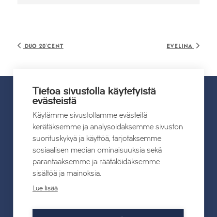
Duo 20’cent
Evelina
Tietoa sivustolla käytetyistä
evästeistä
UUTISET
Käytämme sivustollamme evästeitä
kerätäksemme ja analysoidaksemme sivuston
suorituskykyä ja käyttöä, tarjotaksemme
Kaikki uutiset
sosiaalisen median ominaisuuksia sekä
parantaaksemme ja räätälöidäksemme
22.07.2026
sisältöä ja mainoksia.
Tahkon Talviteatterissa nauretaan
Lue lisää
suomalaiselle arjelle