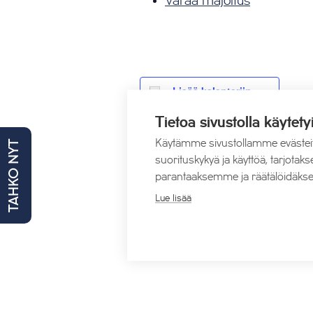
Varaa majoitus
Lisää kalenteriin
Tietoa sivustolla käytety
Käytämme sivustollamme evästei
TAHKO NYT
suorituskykyä ja käyttöä, tarjot
parantaaksemme ja räätälöidäkse
Lue lisää