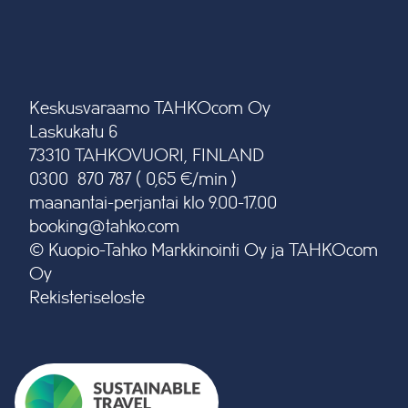
Keskusvaraamo TAHKOcom Oy
Laskukatu 6
73310 TAHKOVUORI, FINLAND
0300 870 787 ( 0,65 €/min )
maanantai-perjantai klo 9.00-17.00
booking@tahko.com
© Kuopio-Tahko Markkinointi Oy ja TAHKOcom
Oy
Rekisteriseloste