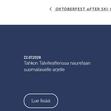
Oktoberfest After ski: 
22.07.2026
Tahkon Talviteatterissa nauretaan
suomalaiselle arjelle
Lue lisää