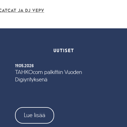
CatCat ja Dj Vepy
UUTISET
19.05.2026
TAHKOcom palkittiin Vuoden
Digiyrityksenä
Lue lisää