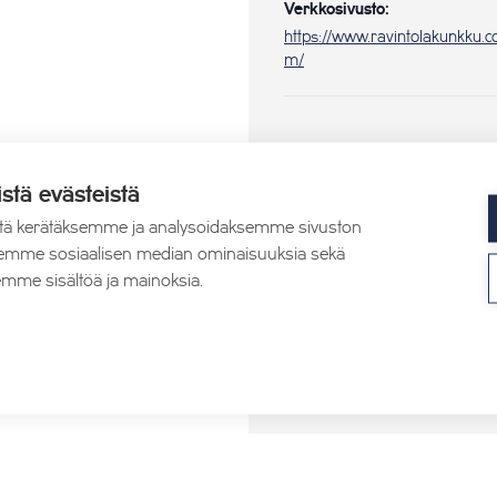
Verkkosivusto:
https://www.ravintolakunkku.c
m/
istä evästeistä
tä kerätäksemme ja analysoidaksemme sivuston
aksemme sosiaalisen median ominaisuuksia sekä
mme sisältöä ja mainoksia.