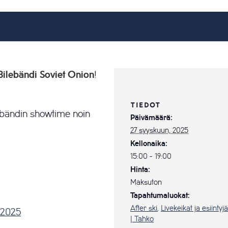
Bilebändi Soviet Onion
!
TIEDOT
ä, bändin showtime noin
Päivämäärä:
27 syyskuun, 2025
Kellonaika:
15:00 - 19:00
Hinta:
Maksuton
Tapahtumaluokat:
After ski
,
Livekeikat ja esiintyjä
9.2025
| Tahko