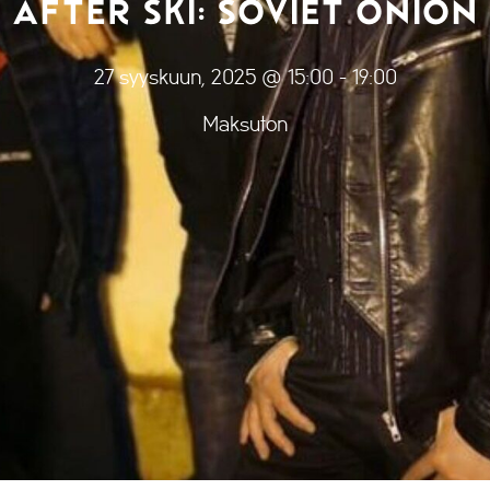
AFTER SKI: SOVIET ONION
27 syyskuun, 2025 @ 15:00
-
19:00
Maksuton