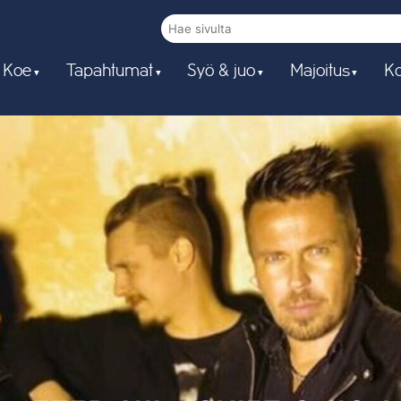
 Koe
Tapahtumat
Syö & juo
Majoitus
Ko