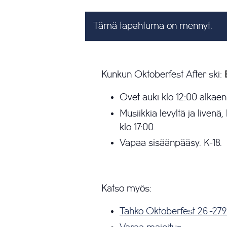
Tämä tapahtuma on mennyt.
Kunkun Oktoberfest After ski:
Ovet auki klo 12:00 alkaen
Musiikkia levyltä ja liven
klo 17:00.
Vapaa sisäänpääsy. K-18.
Katso myös:
Tahko Oktoberfest 26.-27.