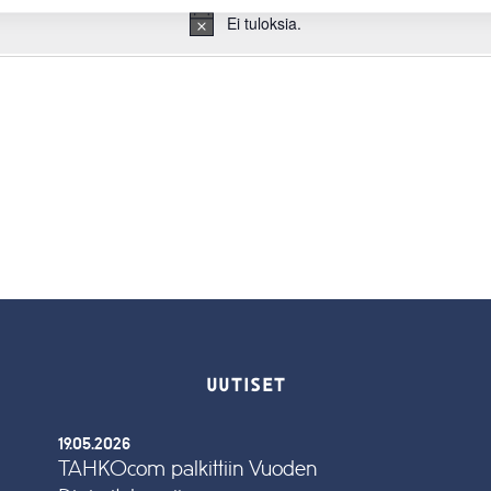
Ei tuloksia.
Notice
UUTISET
19.05.2026
TAHKOcom palkittiin Vuoden