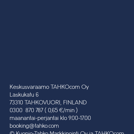
Keskusvaraamo TAHKOcom Oy
Laskukatu 6
73310 TAHKOVUORI, FINLAND
0300 870 787 ( 0,65 €/min )
maanantai-perjantai klo 9.00-17.00
booking@tahko.com
© Kuopio-Tahko Markkinointi Oy ja TAHKOcom