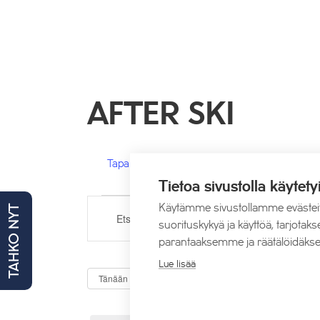
AFTER SKI
Tapahtumat
After ski
Tietoa sivustolla käytety
TAPAHTUMAT
TAPAHTUMAT
Käytämme sivustollamme evästei
TAHKO NYT
Syötä
suorituskykyä ja käyttöä, tarjot
ETSI
hakusana.
parantaaksemme ja räätälöidäkse
Etsi
AJA
Lue lisää
Tapahtumat
Tuleva
NÄKYMÄT
Tänään
hakusanalla.
NAVIGOINTI
Valitse
päivä.