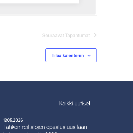
Seuraavat
Tapahtumat
Tilaa kalenteriin
Kaikki uutiset
19.05.2026
Tahkon reitistöjen opastus uusitaan