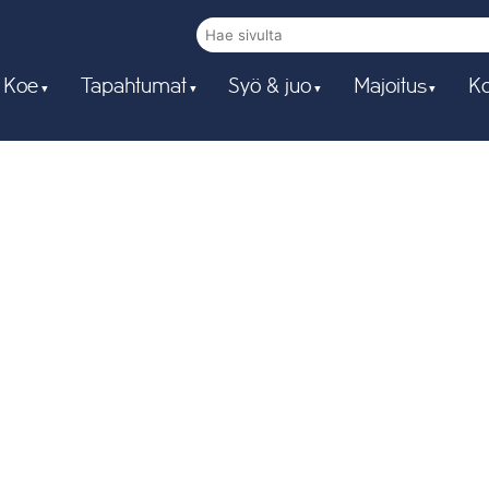
 Koe
Tapahtumat
Syö & juo
Majoitus
Ko