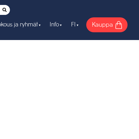
Kauppa
kous ja ryhmät
Info
FI