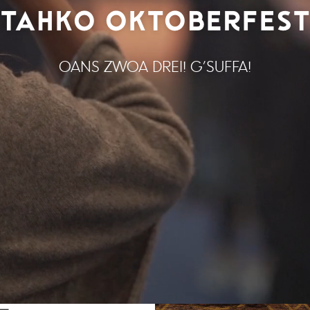
TAHKO OKTOBERFES
OANS ZWOA DREI! G’SUFFA!