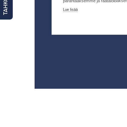
TAHKO NYT
parantaaksemme ja räätälöidäksem
Lue lisää