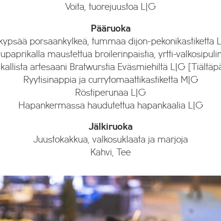
Voita, tuorejuustoa L|G
Pääruoka
ikypsää porsaankylkeä, tummaa dijon-pekonikastiketta 
vupaprikalla maustettua broilerinpaistia, yrtti-valkosip
kallista artesaani Bratwurstia Eväsmiehiltä L|G [Tiältäp
Ryytisinappia ja currytomaattikastiketta M|G
Röstiperunaa L|G
Hapankermassa haudutettua hapankaalia L|G
Jälkiruoka
Juustokakkua, valkosuklaata ja marjoja
Kahvi, Tee