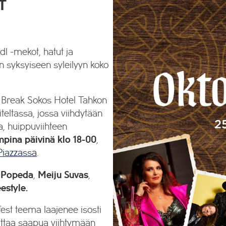
T
dl -mekot, hatut ja
n syksyiseen syleilyyn koko
an Break Sokos Hotel Tahkon
iteltassa, jossa viihdytään
a, huippuviihteen
mpina päivinä klo 18-00
,
Piazzassa
.
t
Popeda
,
Meiju Suvas
,
estyle.
est teema laajenee isosti
attaa saapua viihtymään