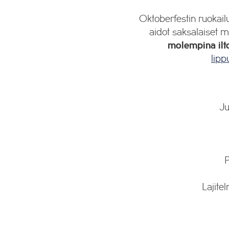
Oktoberfestin ruokailu
aidot saksalaiset 
molempina ilto
lip
Ju
P
Lajite