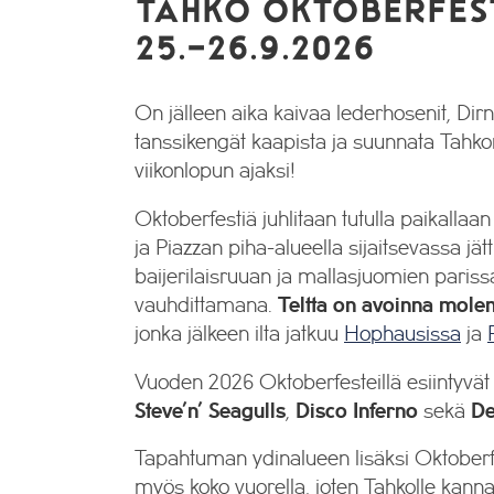
TAHKO OKTOBERFES
25.-26.9.2026
On jälleen aika kaivaa lederhosenit, Dirn
tanssikengät kaapista ja suunnata Tahko
viikonlopun ajaksi!
Oktoberfestiä juhlitaan tutulla paikalla
ja Piazzan piha-alueella sijaitsevassa jätt
baijerilaisruuan ja mallasjuomien pariss
vauhdittamana.
Teltta on avoinna mole
jonka jälkeen ilta jatkuu
Hophausissa
ja
Vuoden 2026 Oktoberfesteillä esiintyvä
Steve’n’ Seagulls
,
Disco Inferno
sekä
De
Tapahtuman ydinalueen lisäksi Oktoberf
myös koko vuorella, joten Tahkolle kann