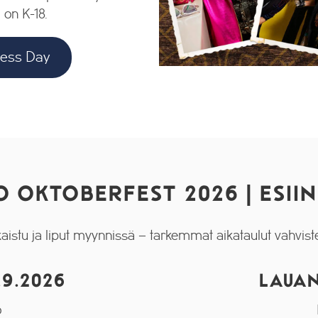
 on K-18.
ness Day
 OKTOBERFEST 2026 | ESII
ulkaistu ja liput myynnissä – tarkemmat aikataulut vahvis
.9.2026
LAUAN
o