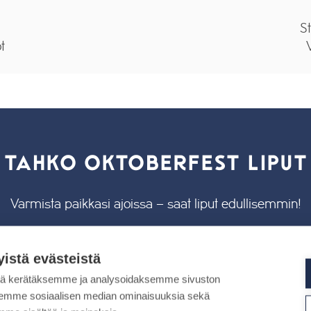
St
ot
V
TAHKO OKTOBERFEST LIPUT
Varmista paikkasi ajoissa – saat liput edullisemmin!
1 päivän lippu telttaan alk. 42 €
2 päivän lippu telttaan alk. 75 €
yistä evästeistä
1 päivän VIP* alk. 113 €
tä kerätäksemme ja analysoidaksemme sivuston
2 päivän VIP* alk. 203 €
aksemme sosiaalisen median ominaisuuksia sekä
*sis. alkujuoman, buffet -ruokailun