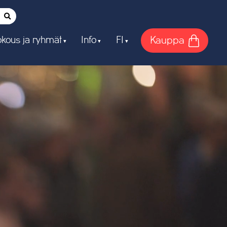
Kauppa
kous ja ryhmät
Info
FI