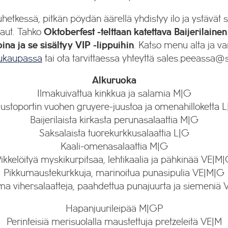
hetkessä, pitkän pöydän äärellä yhdistyy ilo ja ystävät 
maut. Tahko
Oktoberfest -telttaan katettava
Baijerilainen
ina ja se sisältyy VIP -lippuihin
. Katso menu alta ja va
pukaupassa
tai ota tarvittaessa yhteyttä sales.peeassa@s
Alkuruoka
Ilmakuivattua kinkkua ja salamia M|G
ustoportin vuohen gruyere-juustoa ja omenahilloketta 
Baijerilaista kirkasta perunasalaattia M|G
Saksalaista tuorekurkkusalaattia L|G
Kaali-omenasalaattia M|G
ikkelöityä myskikurpitsaa, lehtikaalia ja pähkinää VE|M
Pikkumaustekurkkuja, marinoitua punasipulia VE|M|G
lma vihersalaatteja, paahdettua punajuurta ja siemeniä
Hapanjuurileipää M|GP
Perinteisiä merisuolalla maustettuja pretzeleitä VE|M