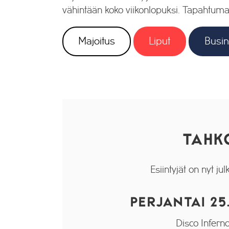
vähintään koko viikonlopuksi. Tapahtuma
Majoitus
Liput
Busi
TAHKO
Esiintyjät on nyt j
PERJANTAI 25
Disco Infern