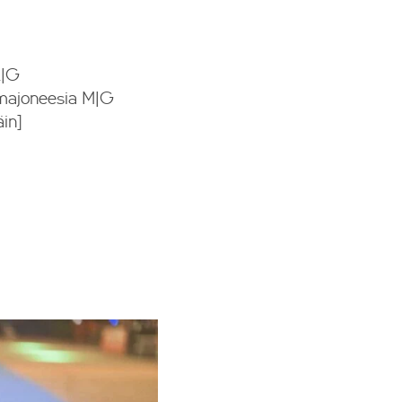
L|G
ulimajoneesia M|G
äin]