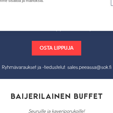
me sisältöä ja mainoksia.
ja paikan VIP -alueelta
Yllämainitut hinnat ovat voimassa 13.9.2026 saakka,
jonka jälkeen lippuhinnat nousevat:
14.9.2026 alkaen (1 päivä alk. 45 €)
OSTA LIPPUJA
Ryhmävaraukset ja -tiedustelut: sales.peeassa@sok.fi
BAIJERILAINEN BUFFET
Seuruille ja kaveriporukoille!