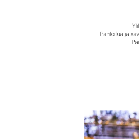
Yl
Pariloitua ja sa
Pai