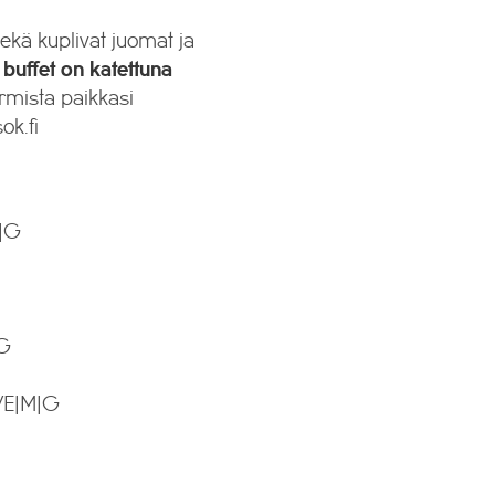
sekä kuplivat juomat ja
 buffet on katettuna
rmista paikkasi
ok.fi
L|G
|G
 VE|M|G