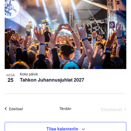
OF
EVENTS
IN
PHOTO
VIEW
Koko päivä
KESÄ
25
Tahkon Juhannusjuhlat 2027
Tapahtumat
Tänään
Seuraavat
Edelliset
Tapahtum
Tilaa kalenteriin