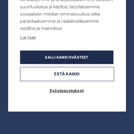
suorituskykyä ja käyttöä, tarjotaksemme
19.05.2026
sosiaalisen median ominaisuuksia sekä
TAHKOcom palkittiin Vuoden Digiyrityksenä
parantaaksemme ja räätälöidäksemme
sisältöä ja mainoksia.
Lue lisää
Lue lisää
SALLI KAIKKI EVÄSTEET
19.05.2026
Tahkon reitistöjen opastus uusitaan kokonaan
ESTÄ KAIKKI
kesällä 2026
Evästeasetukset
Lue lisää