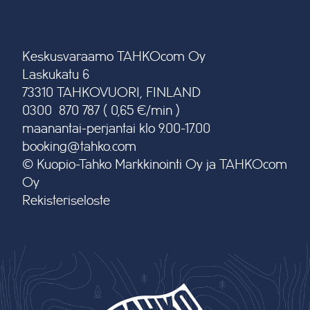
Keskusvaraamo TAHKOcom Oy
Laskukatu 6
73310 TAHKOVUORI, FINLAND
0300 870 787 ( 0,65 €/min )
maanantai-perjantai klo 9.00-17.00
booking@tahko.com
© Kuopio-Tahko Markkinointi Oy ja TAHKOcom
Oy
Rekisteriseloste