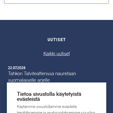
UUTISET
Kaikki uutiset
22.07.2026
Tahkon Talviteatterissa nauretaan
suomalaiselle arjelle
Tietoa sivustolla käytetyistä
Lue lisää
evästeistä
Käytämme sivustollamme evästeitä
kerätäksemme ja analysoidaksemme sivuston