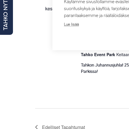
Käytämme sivustollamme evästei
TAHKO NYT
kesäkuu 2027
suorituskykyä ja käyttöä, tarjot
parantaaksemme ja räätälöidäkse
Lue lisää
-
PE
25 kesäkuun, 2027
26 k
25
Tahkon Juh
Tahko Event Park
Keitaa
Tahkon Juhannusjuhlat 25.
Parkissa!
Edelliset
Tapahtumat