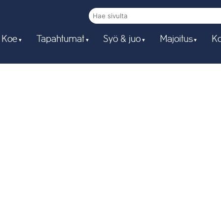
 Koe
Tapahtumat
Syö & juo
Majoitus
Ko