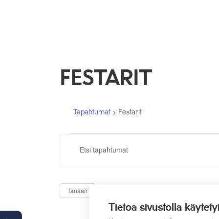
FESTARIT
Tapahtumat
Festarit
TAPAHTUMAT
TAPAHTUMAT
Syötä
ETSI
hakusana.
Etsi
AJA
Tapahtumat
Tulevaa
NÄKYMÄT
Tänään
hakusanalla.
NAVIGOINTI
Valitse
Tietoa sivustolla käytety
päivä.