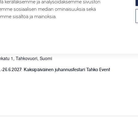
tä kerätäksemme ja analysoidaksemme sivuston
aksemme sosiaalisen median ominaisuuksia sekä
mme sisältöä ja mainoksia.
esäkuun, 2027
annusjuhlat 2027
nkatu 1, Tahkovuori, Suomi
-26.6.2027: Kaksipäiväinen juhannusfestari Tahko Event