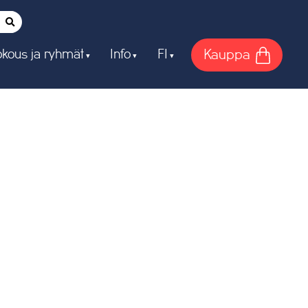
Kauppa
kous ja ryhmät
Info
FI