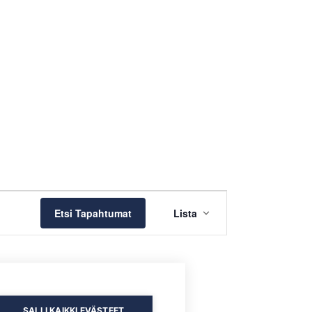
TAPAHTUMA
Etsi Tapahtumat
Lista
VIEWS
NAVIGATION
SALLI KAIKKI EVÄSTEET