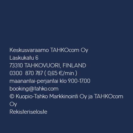
Keskusvaraamo TAHKOcom Oy
Laskukatu 6
73310 TAHKOVUORI, FINLAND
0300 870 787 ( 0,65 €/min )
maanantai-perjantai klo 9.00-17.00
booking@tahko.com
© Kuopio-Tahko Markkinointi Oy ja TAHKOcom
Oy
Rekisteriseloste