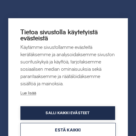
UUTISET
Tietoa sivustolla käytetyistä
evästeistä
Kaikki uutiset
Käytämme sivustollamme evästeitä
kerätäksemme ja analysoidaksemme sivuston
22.07.2026
suorituskykyä ja käyttöä, tarjotaksemme
Tahkon Talviteatterissa nauretaan
sosiaalisen median ominaisuuksia sekä
suomalaiselle arjelle
parantaaksemme ja räätälöidäksemme
sisältöä ja mainoksia.
Lue lisää
Lue lisää
SALLI KAIKKI EVÄSTEET
19.05.2026
TAHKOcom palkittiin Vuoden Digiyrityksenä
ESTÄ KAIKKI