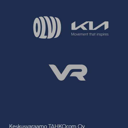
Keskusvaraamo TAHKOcom Oy