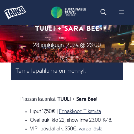
TUULI + SARA BEE
28 joulukuun, 2024 @ 23:00
17,50€
Tämä tapahtuma on mennyt.
Piazzan lauantai:
TUULI
+
Sara Bee
!
Liput 17,50€ |
Ennakkoon Tiketistä
Ovet auki klo 22, showtime 23.00. K-18.
VIP -pöydät alk. 350€,
varaa tästä