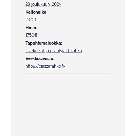
28 joulukuun, 2024
Kellonaika:
23:00
Hinta:
17,50€
Tapahtumaluokka:
Livekeikat ja esiintyjät | Tahko
Verkkosivusto:
https://piazzatahko.fi/