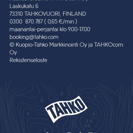
Laskukatu 6
73310 TAHKOVUORI, FINLAND
0300 870 787 ( 0,65 €/min )
maanantai-perjantai klo 9.00-17.00
booking@tahko.com
© Kuopio-Tahko Markkinointi Oy ja TAHKOcom
Oy
Rekisteriseloste