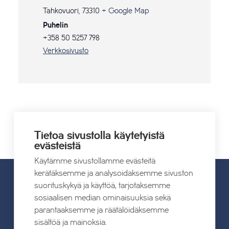
Tahkovuori
,
73310
+ Google Map
Puhelin
+358 50 5257 798
Verkkosivusto
Bilekaraoke
Elastinen
Tietoa sivustolla käytetyistä
evästeistä
Käytämme sivustollamme evästeitä
kerätäksemme ja analysoidaksemme sivuston
suorituskykyä ja käyttöä, tarjotaksemme
UUTISET
sosiaalisen median ominaisuuksia sekä
parantaaksemme ja räätälöidäksemme
sisältöä ja mainoksia.
Kaikki uutiset