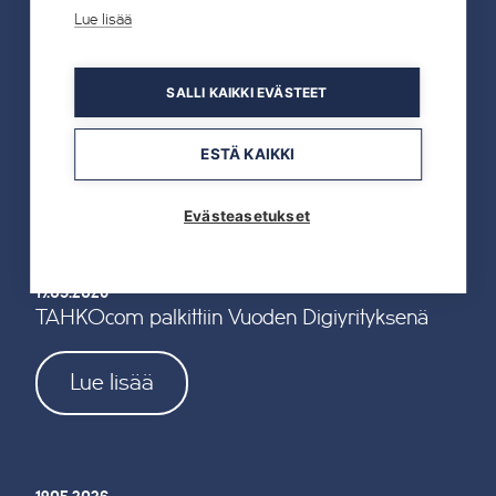
Lue lisää
22.07.2026
Tahkon Talviteatterissa nauretaan
SALLI KAIKKI EVÄSTEET
suomalaiselle arjelle
ESTÄ KAIKKI
Lue lisää
Evästeasetukset
19.05.2026
TAHKOcom palkittiin Vuoden Digiyrityksenä
Lue lisää