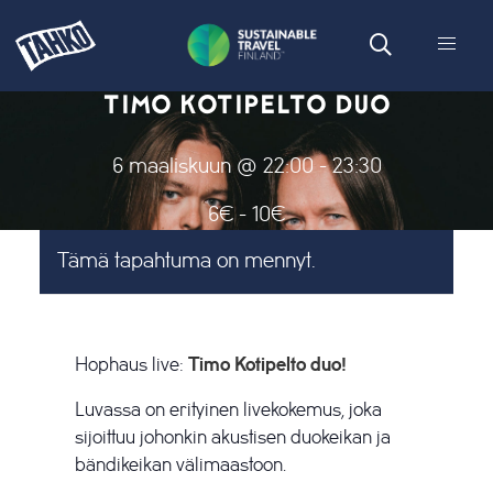
TIMO KOTIPELTO DUO
6 maaliskuun @ 22:00
-
23:30
6€ - 10€
Tämä tapahtuma on mennyt.
Hophaus live:
Timo Kotipelto duo!
Luvassa on erityinen livekokemus, joka
sijoittuu johonkin akustisen duokeikan ja
bändikeikan välimaastoon.