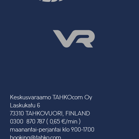
Keskusvaraamo TAHKOcom Oy
Laskukatu 6
73310 TAHKOVUORI, FINLAND
0300 870 787 ( 0,65 €/min )
maanantai-perjantai klo 9.00-17.00
booking@tahko.com