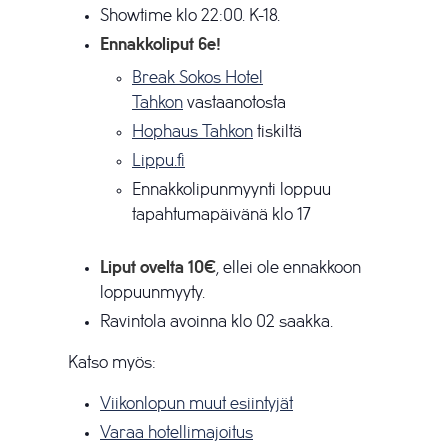
Showtime klo 22:00. K-18.
Ennakkoliput 6e!
Break Sokos Hotel
Tahkon
vastaanotosta
Hophaus Tahkon
tiskiltä
Lippu.fi
Ennakkolipunmyynti loppuu
tapahtumapäivänä klo 17
Liput ovelta 10€
, ellei ole ennakkoon
loppuunmyyty.
Ravintola avoinna klo 02 saakka.
Katso myös:
Viikonlopun muut esiintyjät
Varaa hotellimajoitus