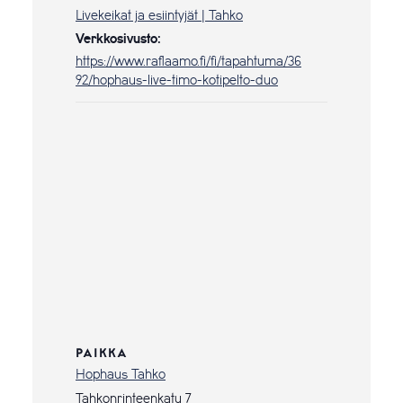
Livekeikat ja esiintyjät | Tahko
Verkkosivusto:
https://www.raflaamo.fi/fi/tapahtuma/36
92/hophaus-live-timo-kotipelto-duo
PAIKKA
Hophaus Tahko
Tahkonrinteenkatu 7