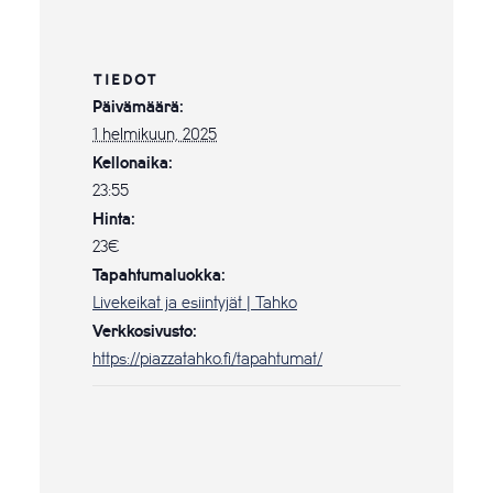
TIEDOT
Päivämäärä:
1 helmikuun, 2025
Kellonaika:
23:55
Hinta:
23€
Tapahtumaluokka:
Livekeikat ja esiintyjät | Tahko
Verkkosivusto:
https://piazzatahko.fi/tapahtumat/