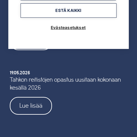
ESTÄ KAIKKI
19.05.2026
TAHKOcom palkittiin Vuoden Digiyrityksenä
Evästeasetukset
Lue lisää
19.05.2026
Tahkon reitistöjen opastus uusitaan kokonaan
kesällä 2026
Lue lisää