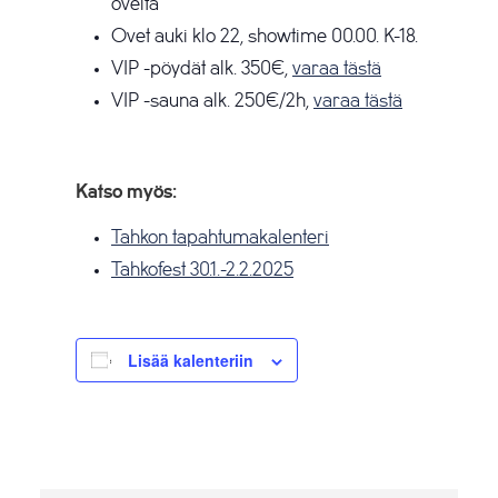
ovelta
Ovet auki klo 22, showtime 00.00. K-18.
VIP -pöydät alk. 350€,
varaa tästä
VIP -sauna alk. 250€/2h,
varaa tästä
Katso myös:
Tahkon tapahtumakalenteri
Tahkofest 30.1.-2.2.2025
Lisää kalenteriin