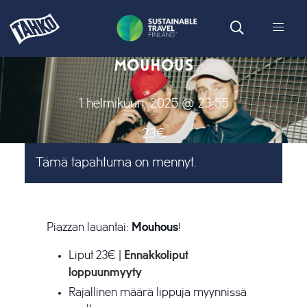
MOUHOUS
1 helmikuun, 2025 @ 23:55
23€
Tämä tapahtuma on mennyt.
Piazzan lauantai:
Mouhous
!
Liput 23€ |
Ennakkoliput
loppuunmyyty
Rajallinen määrä lippuja myynnissä