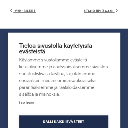
Y2K-Bileet
Stand Up: Zaani
Tietoa sivustolla käytetyistä
UUTISET
evästeistä
Käytämme sivustollamme evästeitä
Kaikki uutiset
kerätäksemme ja analysoidaksemme sivuston
suorituskykyä ja käyttöä, tarjotaksemme
sosiaalisen median ominaisuuksia sekä
22.07.2026
parantaaksemme ja räätälöidäksemme
Tahkon Talviteatterissa nauretaan
sisältöä ja mainoksia.
suomalaiselle arjelle
Lue lisää
Lue lisää
SALLI KAIKKI EVÄSTEET