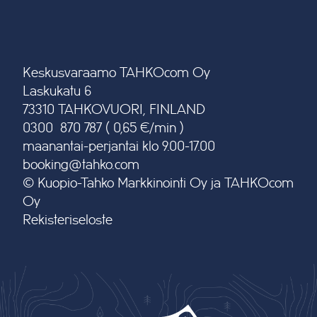
Keskusvaraamo TAHKOcom Oy
Laskukatu 6
73310 TAHKOVUORI, FINLAND
0300 870 787 ( 0,65 €/min )
maanantai-perjantai klo 9.00-17.00
booking@tahko.com
© Kuopio-Tahko Markkinointi Oy ja TAHKOcom
Oy
Rekisteriseloste