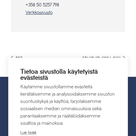
+358 50 5257 798
Verkkosivusto
Bee
Stand Up: Iikka Kivi
Tietoa sivustolla käytetyistä
evästeistä
Käytämme sivustollamme evästeitä
kerätäksemme ja analysoidaksemme sivuston
UUTISET
suorituskykyä ja käyttöä, tarjotaksemme
sosiaalisen median ominaisuuksia sekä
parantaaksemme ja räätälöidäksemme
Kaikki uutiset
sisältöä ja mainoksia.
Lue lisää
22.07.2026