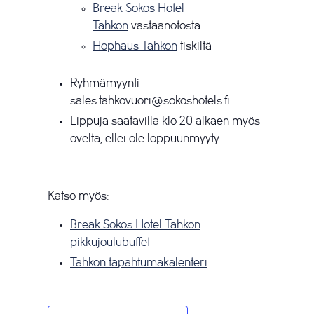
Break Sokos Hotel
Tahkon
vastaanotosta
Hophaus Tahkon
tiskiltä
Ryhmämyynti
sales.tahkovuori@sokoshotels.fi
Lippuja saatavilla klo 20 alkaen myös
ovelta, ellei ole loppuunmyyty.
Katso myös:
Break Sokos Hotel Tahkon
pikkujoulubuffet
Tahkon tapahtumakalenteri