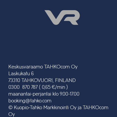
Keskusvaraamo TAHKOcom Oy
Laskukatu 6
73310 TAHKOVUORI, FINLAND
0300 870 787 ( 0,65 €/min )
maanantai-perjantai klo 9.00-17.00
booking@tahko.com
© Kuopio-Tahko Markkinointi Oy ja TAHKOcom
Oy