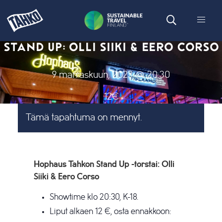
STAND UP: OLLI SIIKI & EERO CORSO
9 marraskuun, 2023 @ 20:30
12€
Tämä tapahtuma on mennyt.
Hophaus Tahkon Stand Up -torstai: Olli
Siiki & Eero Corso
Showtime klo 20:30, K-18.
Liput alkaen 12 €, osta ennakkoon: