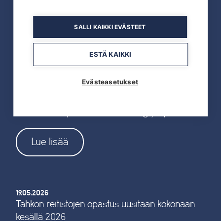
Tahkon Talviteatterissa nauretaan
suomalaiselle arjelle
SALLI KAIKKI EVÄSTEET
Lue lisää
ESTÄ KAIKKI
Evästeasetukset
19.05.2026
TAHKOcom palkittiin Vuoden Digiyrityksenä
Lue lisää
19.05.2026
Tahkon reitistöjen opastus uusitaan kokonaan
kesällä 2026