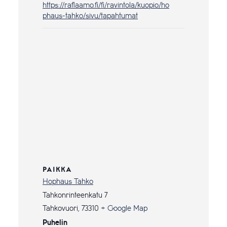
https://raflaamo.fi/fi/ravintola/kuopio/ho
phaus-tahko/sivu/tapahtumat
PAIKKA
Hophaus Tahko
Tahkonrinteenkatu 7
Tahkovuori
,
73310
+ Google Map
Puhelin