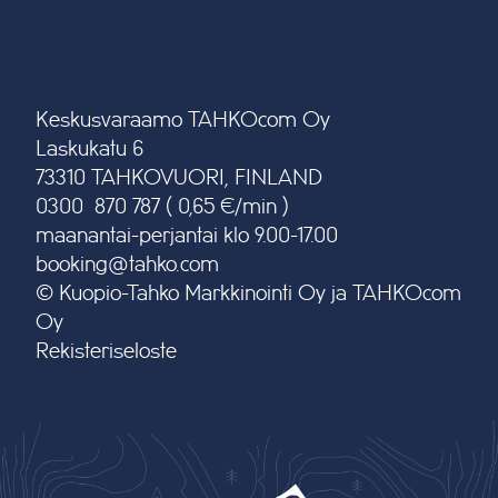
Keskusvaraamo TAHKOcom Oy
Laskukatu 6
73310 TAHKOVUORI, FINLAND
0300 870 787 ( 0,65 €/min )
maanantai-perjantai klo 9.00-17.00
booking@tahko.com
© Kuopio-Tahko Markkinointi Oy ja TAHKOcom
Oy
Rekisteriseloste