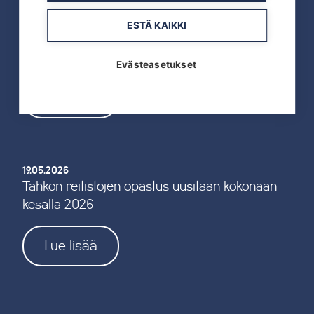
ESTÄ KAIKKI
19.05.2026
TAHKOcom palkittiin Vuoden Digiyrityksenä
Evästeasetukset
Lue lisää
19.05.2026
Tahkon reitistöjen opastus uusitaan kokonaan
kesällä 2026
Lue lisää