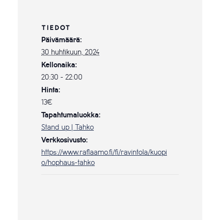
TIEDOT
Päivämäärä:
30 huhtikuun, 2024
Kellonaika:
20:30 - 22:00
Hinta:
13€
Tapahtumaluokka:
Stand up | Tahko
Verkkosivusto:
https://www.raflaamo.fi/fi/ravintola/kuopi
o/hophaus-tahko