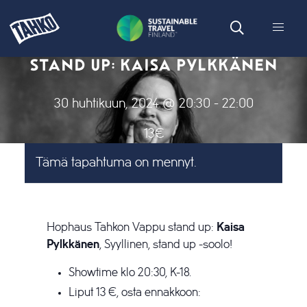
STAND UP: KAISA PYLKKÄNEN
30 huhtikuun, 2024 @ 20:30
-
22:00
13€
Tämä tapahtuma on mennyt.
Hophaus Tahkon Vappu stand up:
Kaisa
Pylkkänen
, Syyllinen, stand up -soolo!
Showtime klo 20:30, K-18.
Liput 13 €, osta ennakkoon: