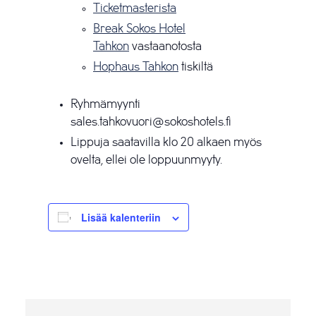
Ticketmasterista
Break Sokos Hotel
Tahkon
vastaanotosta
Hophaus Tahkon
tiskiltä
Ryhmämyynti
sales.tahkovuori@sokoshotels.fi
Lippuja saatavilla klo 20 alkaen myös
ovelta, ellei ole loppuunmyyty.
Lisää kalenteriin