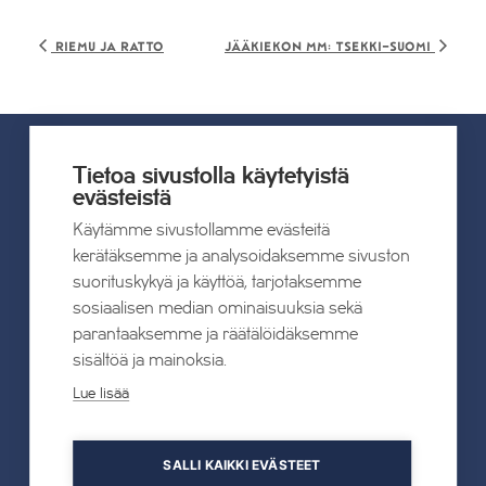
Riemu ja Ratto
Jääkiekon MM: Tsekki-Suomi
Tietoa sivustolla käytetyistä
UUTISET
evästeistä
Käytämme sivustollamme evästeitä
kerätäksemme ja analysoidaksemme sivuston
Kaikki uutiset
suorituskykyä ja käyttöä, tarjotaksemme
sosiaalisen median ominaisuuksia sekä
22.07.2026
parantaaksemme ja räätälöidäksemme
Tahkon Talviteatterissa nauretaan
sisältöä ja mainoksia.
suomalaiselle arjelle
Lue lisää
Lue lisää
SALLI KAIKKI EVÄSTEET