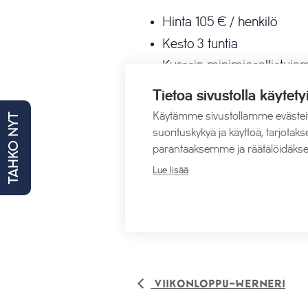
Hinta 105 € / henkilö
Kesto 3 tuntia
Kurssin minimiosallistuja
Tietoa sivustolla käytety
Ilmoittaudu kurssille>>
Käytämme sivustollamme evästei
TAHKO NYT
suorituskykyä ja käyttöä, tarjot
parantaaksemme ja räätälöidäkse
Lisää kalenteriin
Lue lisää
Viikonloppu-Werneri