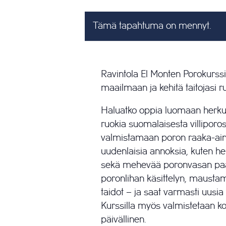
Tämä tapahtuma on mennyt.
Ravintola El Monten Porokurss
maailmaan ja kehitä taitojasi r
Haluatko oppia luomaan herkulli
ruokia suomalaisesta villiporost
valmistamaan poron raaka-ainei
uudenlaisia annoksia, kuten her
sekä mehevää poronvasan paah
poronlihan käsittelyn, mausta
taidot – ja saat varmasti uusia o
Kurssilla myös valmistetaan k
päivällinen.