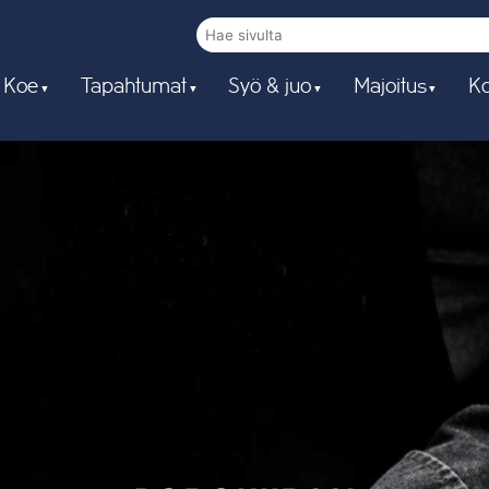
 Koe
Tapahtumat
Syö & juo
Majoitus
Ko