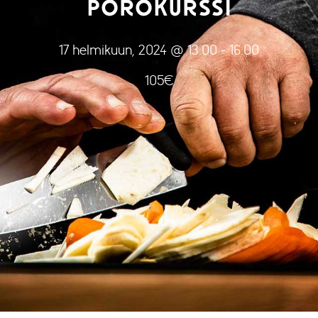
POROKURSSI
17 helmikuun, 2024 @ 13:00
-
16:00
105€