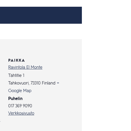
PAIKKA
Ravintola El Monte
Tähtitie 1
Tahkovuori
,
73310
Finland
+
Google Map
Puhelin
017 369 9090
Verkkosivusto
u