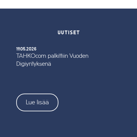
UUTISET
19.05.2026
TAHKOcom palkittiin Vuoden
Digiyrityksenä
Lue lisää