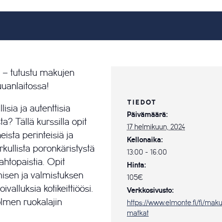
i – tutustu makujen
uuanlaitossa!
TIEDOT
sia ja autenttisia
Päivämäärä:
a? Tällä kurssilla opit
17 helmikuun, 2024
sta perinteisiä ja
Kellonaika:
kullista poronkäristystä
13:00 - 16:00
topaistia. Opit
Hinta:
misen ja valmistuksen
105€
ivalluksia kotikeittiöösi.
Verkkosivusto:
olmen ruokalajin
https://www.elmonte.fi/fi/mak
matkat