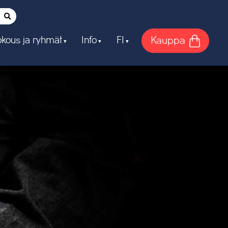
Kauppa
kous ja ryhmät
Info
FI