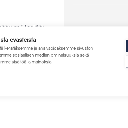
määrä on 6 henkilöä.
istä evästeistä
tä kerätäksemme ja analysoidaksemme sivuston
aksemme sosiaalisen median ominaisuuksia sekä
mme sisältöä ja mainoksia.