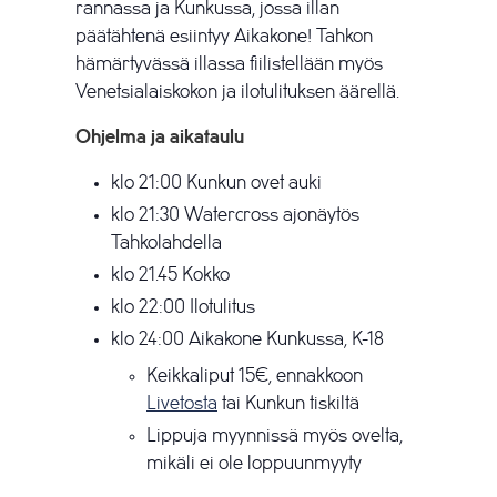
rannassa ja Kunkussa, jossa illan
päätähtenä esiintyy Aikakone! Tahkon
hämärtyvässä illassa fiilistellään myös
Venetsialaiskokon ja ilotulituksen äärellä.
Ohjelma ja aikataulu
klo 21:00 Kunkun ovet auki
klo 21:30 Watercross ajonäytös
Tahkolahdella
klo 21.45 Kokko
klo 22:00 Ilotulitus
klo 24:00 Aikakone Kunkussa, K-18
Keikkaliput 15€, ennakkoon
Livetosta
tai Kunkun tiskiltä
Lippuja myynnissä myös ovelta,
mikäli ei ole loppuunmyyty