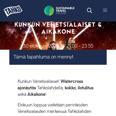
KUNKUN VENETSIALAISET &
AIKAKONE
30 elokuun, 2025 @ 21:00
-
23:55
Tämä tapahtuma on mennyt.
Kunkun Venetsialaiset:
Watercross
ajonäytös
Tahkolahdella,
kokko
,
ilotulitus
sekä
Aikakone
!
Elokuun loppua vietetään perinteisten
Venetsialaisten merkeissä Tahkolahden