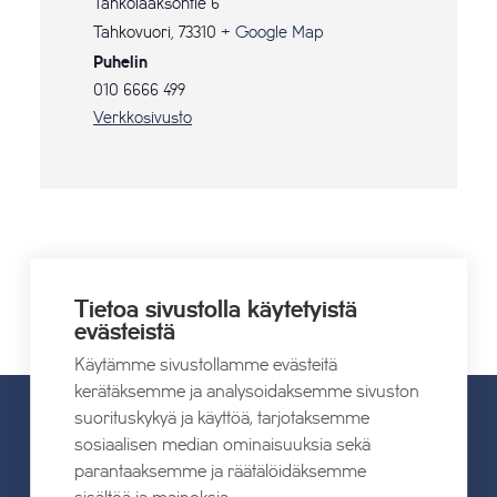
Tahkolaaksontie 6
Tahkovuori
,
73310
+ Google Map
Puhelin
010 6666 499
Verkkosivusto
Tuple & Pyykkö
Jarkko Niska & Ville
Mikkola
Tietoa sivustolla käytetyistä
Ensemble
evästeistä
Käytämme sivustollamme evästeitä
kerätäksemme ja analysoidaksemme sivuston
suorituskykyä ja käyttöä, tarjotaksemme
sosiaalisen median ominaisuuksia sekä
UUTISET
parantaaksemme ja räätälöidäksemme