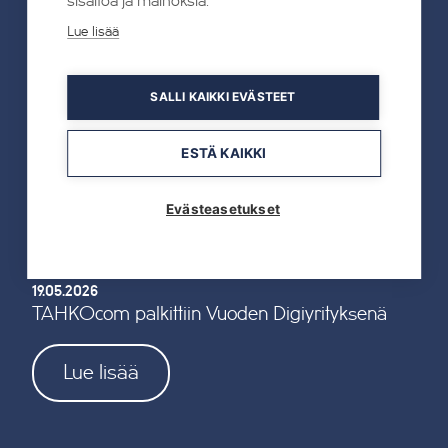
sisältöä ja mainoksia.
Kaikki uutiset
Lue lisää
22.07.2026
SALLI KAIKKI EVÄSTEET
Tahkon Talviteatterissa nauretaan
suomalaiselle arjelle
ESTÄ KAIKKI
Lue lisää
Evästeasetukset
19.05.2026
TAHKOcom palkittiin Vuoden Digiyrityksenä
Lue lisää