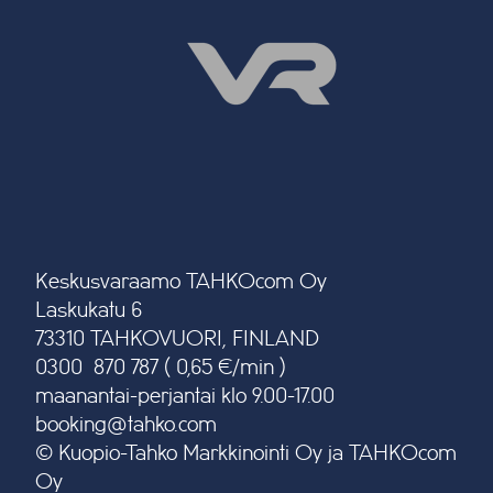
Keskusvaraamo TAHKOcom Oy
Laskukatu 6
73310 TAHKOVUORI, FINLAND
0300 870 787 ( 0,65 €/min )
maanantai-perjantai klo 9.00-17.00
booking@tahko.com
© Kuopio-Tahko Markkinointi Oy ja TAHKOcom
Oy