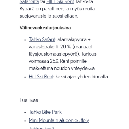
Safareilta
tai
HILL Ski Rent
Tahkosta.
Kypärä on pakollinen, ja myös muita
suojavarusteita suositellaan.
Välinevuokratarjouksina
Tahko Safarit
: a
lamäkipyörä +
varustepaketti -20 % (manuaali
täysjoustomaastopyörä). Tarjous
voimassa 25.6. Rent pointille
maksettuna noudon yhteydessä.
Hill Ski Rent
: kaksi ajaa yhden hinnalla.
Lue lisää:
Tahko Bike Park
Mini Mountain alueen esittely