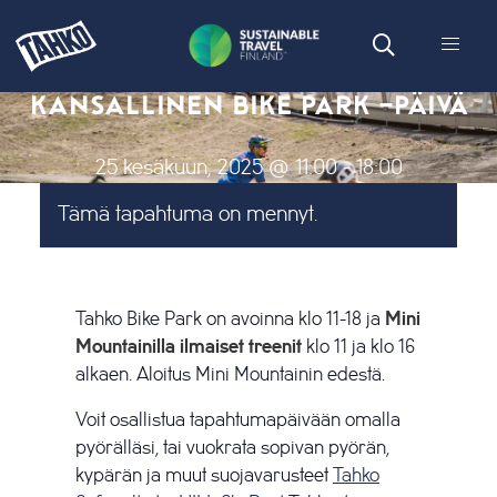
KANSALLINEN BIKE PARK -PÄIVÄ
25 kesäkuun, 2025 @ 11:00
-
18:00
Tämä tapahtuma on mennyt.
Tahko Bike Park on avoinna klo 11-18 ja
Mini
Mountainilla ilmaiset treenit
klo 11 ja klo 16
alkaen. Aloitus Mini Mountainin edestä.
Voit osallistua tapahtumapäivään omalla
pyörälläsi, tai vuokrata sopivan pyörän,
kypärän ja muut suojavarusteet
Tahko