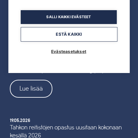
Tahkon Talviteatterissa nauretaan
suomalaiselle arjelle
SALLI KAIKKI EVÄSTEET
Lue lisää
ESTÄ KAIKKI
Evästeasetukset
19.05.2026
TAHKOcom palkittiin Vuoden Digiyrityksenä
Lue lisää
19.05.2026
Tahkon reitistöjen opastus uusitaan kokonaan
kesällä 2026