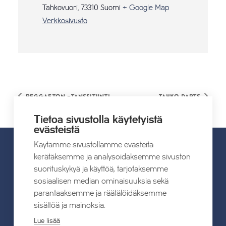
Tahkovuori
,
73310
Suomi
+ Google Map
Verkkosivusto
Reggaeton -tanssitunti
Tahko Darts
Tietoa sivustolla käytetyistä
evästeistä
Käytämme sivustollamme evästeitä
kerätäksemme ja analysoidaksemme sivuston
UUTISET
suorituskykyä ja käyttöä, tarjotaksemme
sosiaalisen median ominaisuuksia sekä
parantaaksemme ja räätälöidäksemme
Kaikki uutiset
sisältöä ja mainoksia.
Lue lisää
22.07.2026