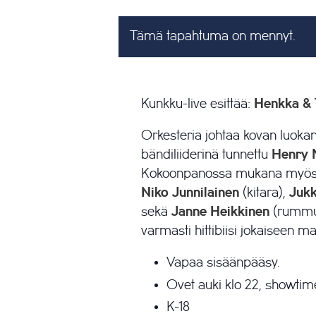
Tämä tapahtuma on mennyt.
Kunkku-live esittää:
Henkka & T
Orkesteria johtaa kovan luokan
bändiliiderinä tunnettu
Henry 
Kokoonpanossa mukana myös u
Niko Junnilainen
(kitara),
Juk
sekä
Janne Heikkinen
(rummut
varmasti hittibiisi jokaiseen m
Vapaa sisäänpääsy.
Ovet auki klo 22, showtime
K-18