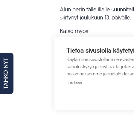
Alun perin tälle illalle suunnit
siirtynyt joulukuun 13. päivälle.
Katso myös:
VIP -paketit
Tietoa sivustolla käytety
Syysloma Tahkolla
Käytämme sivustollamme evästei
TAHKO NYT
Varaa majoitus
suorituskykyä ja käyttöä, tarjot
parantaaksemme ja räätälöidäkse
Lue lisää
Lisää kalenteriin