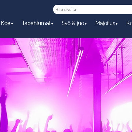
 Koe
Tapahtumat
Syö & juo
Majoitus
Ko