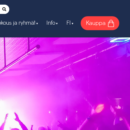
Kauppa
kous ja ryhmät
Info
FI