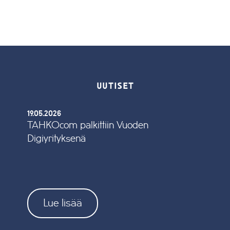
UUTISET
19.05.2026
TAHKOcom palkittiin Vuoden
Digiyrityksenä
Lue lisää