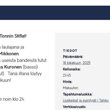
onnin Stiflat
!
 laulajana ja
TIEDOT
Mikkonen
.
Päivämäärä:
seista bändeistä tutut
18 lokakuun, 2025
ka Kuronen
(basso)
Kellonaika:
). Tänä iltana löytyy
23:45
akuun!
Hinta:
Maksuton
Tapahtumaluokka:
 noin klo 24.
Livekeikat ja esiintyjät | Tahko
Verkkosivusto: