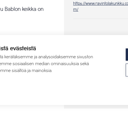
https://www.ravintolakunkku.c
eltu Bablon keikka on
m/
istä evästeistä
tä kerätäksemme ja analysoidaksemme sivuston
aksemme sosiaalisen median ominaisuuksia sekä
mme sisältöä ja mainoksia.