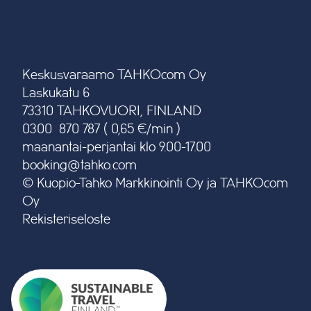
Keskusvaraamo TAHKOcom Oy
Laskukatu 6
73310 TAHKOVUORI, FINLAND
0300 870 787 ( 0,65 €/min )
maanantai-perjantai klo 9.00-17.00
booking@tahko.com
© Kuopio-Tahko Markkinointi Oy ja TAHKOcom
Oy
Rekisteriseloste