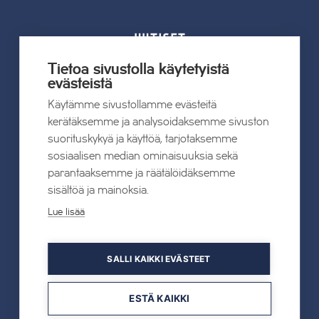
UUTISET
Tietoa sivustolla käytetyistä
Kaikki uutiset
evästeistä
Käytämme sivustollamme evästeitä
22.07.2026
kerätäksemme ja analysoidaksemme sivuston
Tahkon Talviteatterissa nauretaan
suorituskykyä ja käyttöä, tarjotaksemme
suomalaiselle arjelle
sosiaalisen median ominaisuuksia sekä
parantaaksemme ja räätälöidäksemme
sisältöä ja mainoksia.
Lue lisää
Lue lisää
SALLI KAIKKI EVÄSTEET
19.05.2026
TAHKOcom palkittiin Vuoden Digiyrityksenä
ESTÄ KAIKKI