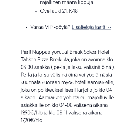
rajallinen määrä lippuja.
Ovet auki 21. K-18.
Varaa VIP -pöytä?
Lisätietoja tästä >>
Psst! Nappaa yöruuat Break Sokos Hotel
Tahkon Pizza Breikistä, joka on avoinna klo
04:30 saakka ( pe-la ja la-su välisinä öinä ).
Pe-la ja la-su välisinä öinä voi yöelämästä
suunnata suoraan myös hotelliaamiaiselle,
joka on poikkeuksellisesti tarjolla jo klo 04
alkaen. Aamiaisen yöhinta ei -majoittuville
asiakkaille on klo 04-06 välisenä aikana
19,90€/hlö ja klo 06-11 välisenä aikana
17,90€/hlö.