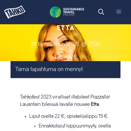
ETTA
28 tammikuun, 2023 @ 21:00
15€ - 22€
Tämä tapahtuma on mennyt.
Tahkofest 2023 viralliset iltabileet Piazzalla!
Lauantain bileissä lavalle nousee
Etta
.
Liput ovelta 22 €, opiskelijalippu 15 €.
Ennakkoliput loppuunmyyty, ovella