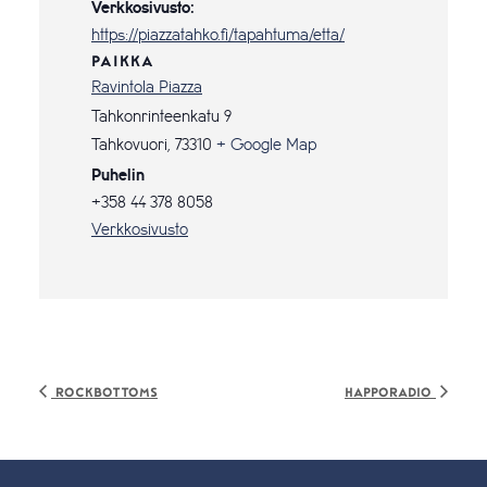
Verkkosivusto:
https://piazzatahko.fi/tapahtuma/etta/
PAIKKA
Ravintola Piazza
Tahkonrinteenkatu 9
Tahkovuori
,
73310
+ Google Map
Puhelin
+358 44 378 8058
Verkkosivusto
Rockbottoms
Happoradio