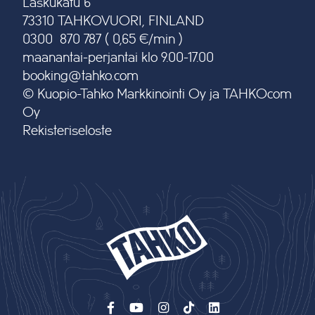
Laskukatu 6
73310 TAHKOVUORI, FINLAND
0300 870 787 ( 0,65 €/min )
maanantai-perjantai klo 9.00-17.00
booking@tahko.com
© Kuopio-Tahko Markkinointi Oy ja TAHKOcom
Oy
Rekisteriseloste