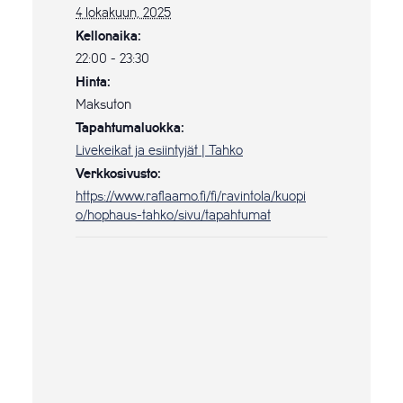
4 lokakuun, 2025
Kellonaika:
22:00 - 23:30
Hinta:
Maksuton
Tapahtumaluokka:
Livekeikat ja esiintyjät | Tahko
Verkkosivusto:
https://www.raflaamo.fi/fi/ravintola/kuopi
o/hophaus-tahko/sivu/tapahtumat