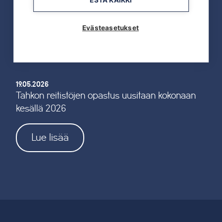
ESTÄ KAIKKI
TAHKOcom palkittiin Vuoden Digiyrityksenä
Evästeasetukset
Lue lisää
19.05.2026
Tahkon reitistöjen opastus uusitaan kokonaan
kesällä 2026
Lue lisää