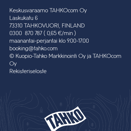
Keskusvaraamo TAHKOcom Oy
Laskukatu 6
73310 TAHKOVUORI, FINLAND
0300 870 787 ( 0,65 €/min )
maanantai-perjantai klo 9.00-17.00
booking@tahko.com
© Kuopio-Tahko Markkinointi Oy ja TAHKOcom
Oy
Rekisteriseloste