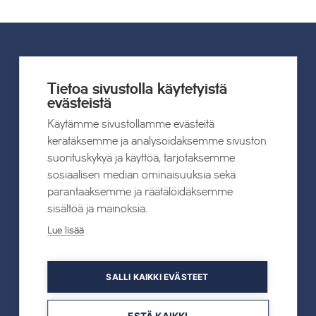
UUTISET
Tietoa sivustolla käytetyistä
evästeistä
Kaikki uutiset
Käytämme sivustollamme evästeitä
kerätäksemme ja analysoidaksemme sivuston
22.07.2026
suorituskykyä ja käyttöä, tarjotaksemme
Tahkon Talviteatterissa nauretaan
sosiaalisen median ominaisuuksia sekä
suomalaiselle arjelle
parantaaksemme ja räätälöidäksemme
sisältöä ja mainoksia.
Lue lisää
Lue lisää
SALLI KAIKKI EVÄSTEET
19.05.2026