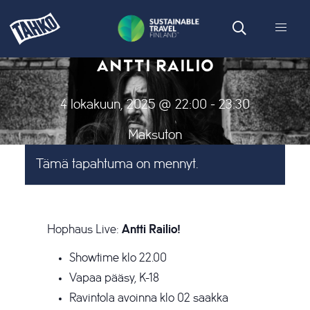
ANTTI RAILIO
4 lokakuun, 2025 @ 22:00
-
23:30
Maksuton
Tämä tapahtuma on mennyt.
Hophaus Live:
Antti Railio!
Showtime klo 22.00
Vapaa pääsy, K-18
Ravintola avoinna klo 02 saakka