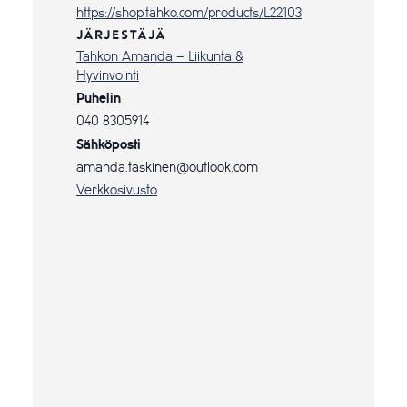
https://shop.tahko.com/products/L22103
JÄRJESTÄJÄ
Tahkon Amanda – Liikunta &
Hyvinvointi
Puhelin
040 8305914
Sähköposti
amanda.taskinen@outlook.com
Verkkosivusto