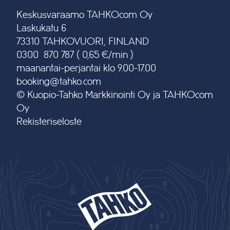
Keskusvaraamo TAHKOcom Oy
Laskukatu 6
73310 TAHKOVUORI, FINLAND
0300 870 787 ( 0,65 €/min )
maanantai-perjantai klo 9.00-17.00
booking@tahko.com
© Kuopio-Tahko Markkinointi Oy ja TAHKOcom
Oy
Rekisteriseloste