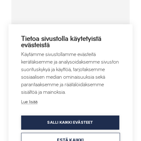
PAIKKA
Tahko Spa Hotel
Tietoa sivustolla käytetyistä
Keitaankatu 1
evästeistä
Tahkovuori
,
73310
+ Google Map
Käytämme sivustollamme evästeitä
Puhelin
kerätäksemme ja analysoidaksemme sivuston
0600 550 148
suorituskykyä ja käyttöä, tarjotaksemme
Verkkosivusto
sosiaalisen median ominaisuuksia sekä
parantaaksemme ja räätälöidäksemme
sisältöä ja mainoksia.
Lue lisää
SALLI KAIKKI EVÄSTEET
Joulurauhan julistus ja koko perheen
Pubivisa
joululaulut
ESTÄ KAIKKI