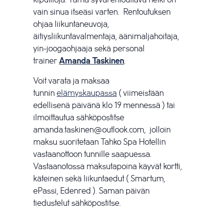
vain sinua itseäsi varten. Rentoutuksen
ohjaa liikuntaneuvoja,
äitiysliikuntavalmentaja, äänimaljahoitaja,
yin-joogaohjaaja sekä personal
trainer
Amanda Taskinen
.
Voit varata ja maksaa
tunnin
elämyskaupassa
( viimeistään
edellisenä päivänä klo 19 mennessä ) tai
ilmoittautua sähköpostitse
amanda.taskinen@outlook.com, jolloin
maksu suoritetaan Tahko Spa Hotellin
vastaanottoon tunnille saapuessa.
Vastaanotossa maksutapoina käyvät kortti,
käteinen sekä liikuntaedut ( Smartum,
ePassi, Edenred ). Saman päivän
tiedustelut sähköpostitse.