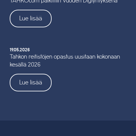
TAHKOcom palkittiin Vuoden Digiyrityksenä
Lue lisää
19.05.2026
Tahkon reitistöjen opastus uusitaan kokonaan
kesällä 2026
Lue lisää