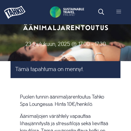
ÄÄNIMALJARENTOUTUS
23 joulukuun, 2025 @ 17:00
-
17:30
10€
Tämä tapahtuma on mennyt.
Puolen tunnin äänimaljarentoutus Tahko
Spa Loungessa. Hinta 10€/henkilö.
Äänimaljojen värähtely vapauttaa
lihasjännitystä ja stressitiloja sekä lievittää
kiputiloja. Tämä syvärentouttava hetki on