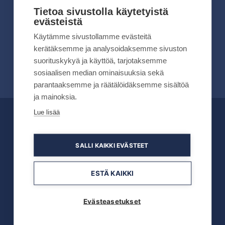
kesällä 2026
Tietoa sivustolla käytetyistä
evästeistä
Lue lisää
Käytämme sivustollamme evästeitä
kerätäksemme ja analysoidaksemme sivuston
suorituskykyä ja käyttöä, tarjotaksemme
sosiaalisen median ominaisuuksia sekä
parantaaksemme ja räätälöidäksemme sisältöä
ja mainoksia.
Lue lisää
OFFICIAL PARTNERS
SALLI KAIKKI EVÄSTEET
ESTÄ KAIKKI
Evästeasetukset