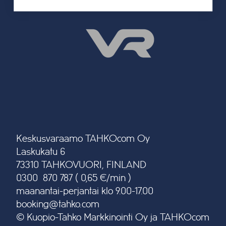
Keskusvaraamo TAHKOcom Oy
Laskukatu 6
73310 TAHKOVUORI, FINLAND
0300 870 787 ( 0,65 €/min )
maanantai-perjantai klo 9.00-17.00
booking@tahko.com
© Kuopio-Tahko Markkinointi Oy ja TAHKOcom