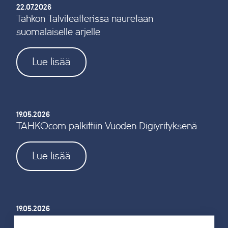
22.07.2026
Tahkon Talviteatterissa nauretaan
suomalaiselle arjelle
Lue lisää
19.05.2026
TAHKOcom palkittiin Vuoden Digiyrityksenä
Lue lisää
19.05.2026
Tahkon reitistöjen opastus uusitaan kokonaan