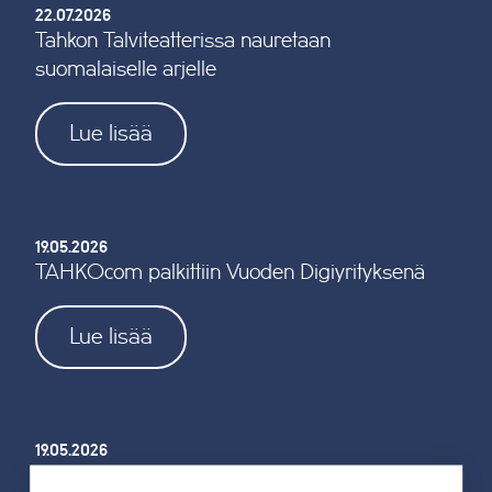
22.07.2026
Tahkon Talviteatterissa nauretaan
suomalaiselle arjelle
Lue lisää
19.05.2026
TAHKOcom palkittiin Vuoden Digiyrityksenä
Lue lisää
19.05.2026
Tahkon reitistöjen opastus uusitaan kokonaan