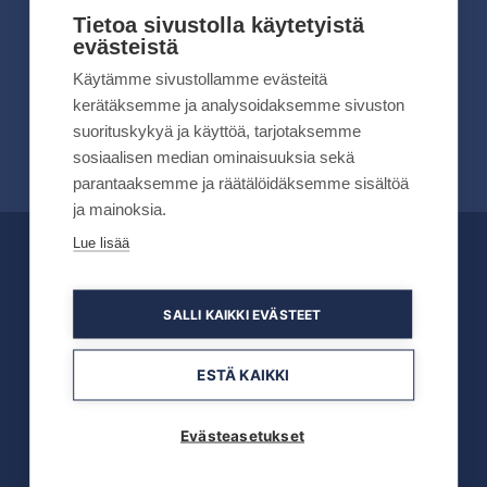
kesällä 2026
Tietoa sivustolla käytetyistä
evästeistä
Lue lisää
Käytämme sivustollamme evästeitä
kerätäksemme ja analysoidaksemme sivuston
suorituskykyä ja käyttöä, tarjotaksemme
sosiaalisen median ominaisuuksia sekä
parantaaksemme ja räätälöidäksemme sisältöä
ja mainoksia.
Lue lisää
OFFICIAL PARTNERS
SALLI KAIKKI EVÄSTEET
ESTÄ KAIKKI
Evästeasetukset