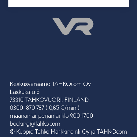
Keskusvaraamo TAHKOcom Oy
Laskukatu 6
73310 TAHKOVUORI, FINLAND
0300 870 787 ( 0,65 €/min )
maanantai-perjantai klo 9.00-17.00
booking@tahko.com
© Kuopio-Tahko Markkinointi Oy ja TAHKOcom