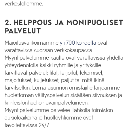
verkostollemme.
2. HELPPOUS JA MONIPUOLISET
PALVELUT
Majoitusvalikoimamme
yli 700 kohdetta
ovat
varattavissa suoraan verkkokaupassa.
Myyntipalvelumme kautta ovat varattavissa yhdellä
yhteydenotolla kaikki ryhmille ja yrityksille
tarvittavat palvelut; tilat, tarjoilut, tekemiset,
majoitukset, kuljetukset, paljut tai mitä ikinä
tarvitsetkin. Loma-asunnon omistajille tarjoamme
huolettoman välityspalvelun sisältäen siivouksen ja
kiinteistönhuollon avainpalveluineen.
Myyntipalvelumme palvelee Tahkolla toimiston
aukioloaikoina ja huoltoyhtiömme ovat
tavoitettavissa 24/7.