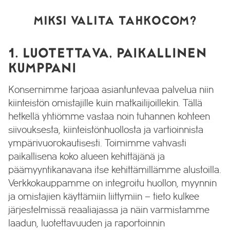
MIKSI VALITA TAHKOCOM?
1. LUOTETTAVA, PAIKALLINEN
KUMPPANI
Konsernimme tarjoaa asiantuntevaa palvelua niin
kiinteistön omistajille kuin matkailijoillekin. Tällä
hetkellä yhtiömme vastaa noin tuhannen kohteen
siivouksesta, kiinteistönhuollosta ja vartioinnista
ympärivuorokautisesti. Toimimme vahvasti
paikallisena koko alueen kehittäjänä ja
päämyyntikanavana itse kehittämillämme alustoilla.
Verkkokauppamme on integroitu huollon, myynnin
ja omistajien käyttämiin liittymiin – tieto kulkee
järjestelmissä reaaliajassa ja näin varmistamme
laadun, luotettavuuden ja raportoinnin