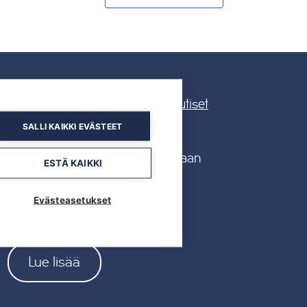
Kaikki uutiset
SALLI KAIKKI EVÄSTEET
19.05.2026
Tahkon reitistöjen opastus uusitaan
ESTÄ KAIKKI
kokonaan kesällä 2026
Evästeasetukset
Lue lisää