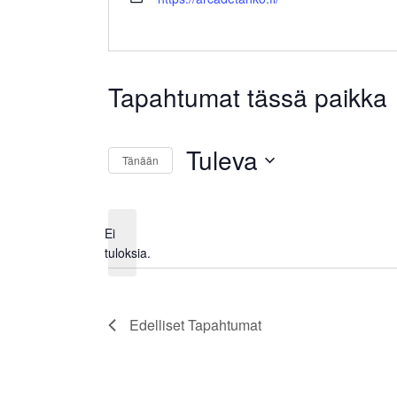
Tapahtumat tässä paikka
Tuleva
Tänään
Valitse
päivä.
Ei
Notice
tuloksia.
Edelliset
Tapahtumat