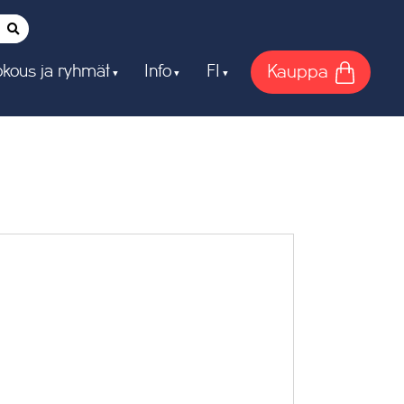
Kauppa
kous ja ryhmät
Info
FI