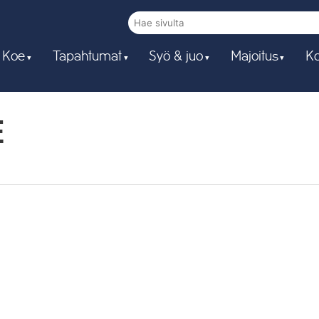
 Koe
Tapahtumat
Syö & juo
Majoitus
Ko
E