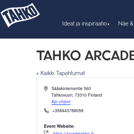
Ideat ja inspiraatio
Näe &
TAHKO ARCAD
« Kaikki Tapahtumat
Osoite
Sääskiniementie 560
Tahkovuori
,
73310
Finland
Ajo-ohjeet
Puhelin
+358443788058
Event Website:
https://arcadetahko.fi/