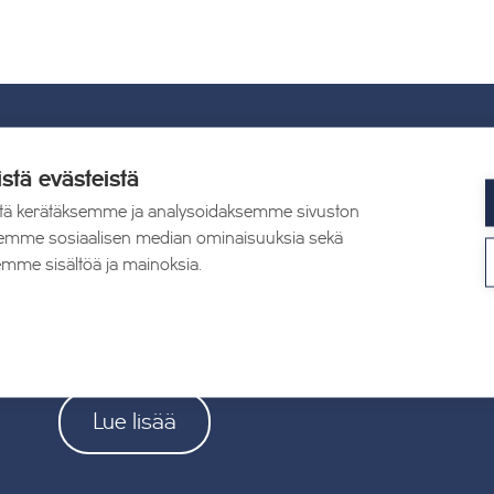
UUTISET
istä evästeistä
tä kerätäksemme ja analysoidaksemme sivuston
19.05.2026
aksemme sosiaalisen median ominaisuuksia sekä
TAHKOcom palkittiin Vuoden
mme sisältöä ja mainoksia.
Digiyrityksenä
Lue lisää