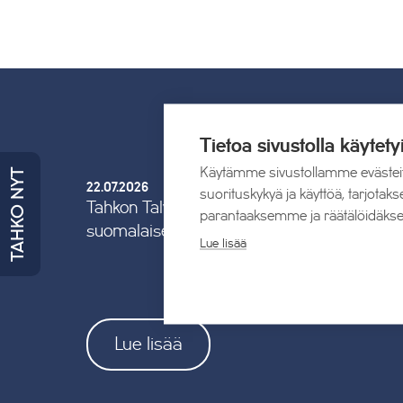
Tietoa sivustolla käytety
Käytämme sivustollamme evästei
TAHKO NYT
22.07.2026
suorituskykyä ja käyttöä, tarjot
Tahkon Talviteatterissa nauretaan
parantaaksemme ja räätälöidäkse
suomalaiselle arjelle
Lue lisää
Lue lisää