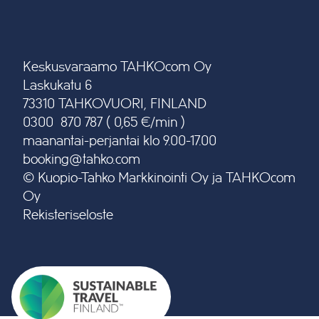
Keskusvaraamo TAHKOcom Oy
Laskukatu 6
73310 TAHKOVUORI, FINLAND
0300 870 787 ( 0,65 €/min )
maanantai-perjantai klo 9.00-17.00
booking@tahko.com
© Kuopio-Tahko Markkinointi Oy ja TAHKOcom
Oy
Rekisteriseloste