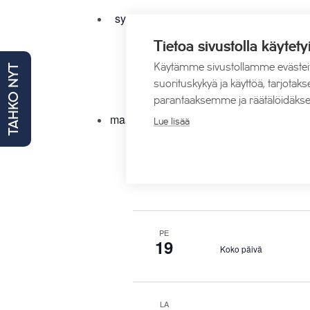
syys 2026
Tietoa sivustolla käytety
LA
Käytämme sivustollamme evästei
TAHKO NYT
12
Koko päivä
suorituskykyä ja käyttöä, tarjot
parantaaksemme ja räätälöidäkse
maalis 2027
Lue lisää
TO
18
Koko päivä
PE
19
Koko päivä
LA