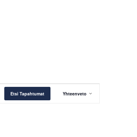
TAPAHTUMA
Etsi Tapahtumat
Yhteenveto
VIEWS
NAVIGATION