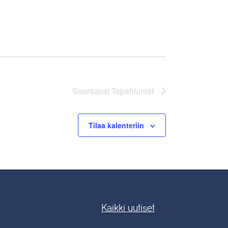
Seuraavat
Tapahtumat
Tilaa kalenteriin
Kaikki uutiset