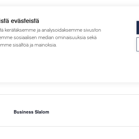
istä evästeistä
tä kerätäksemme ja analysoidaksemme sivuston
Tahko Trail Run
aksemme sosiaalisen median ominaisuuksia sekä
mme sisältöä ja mainoksia.
Business Slalom
Business Slalom