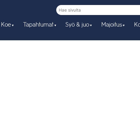
 Koe
Tapahtumat
Syö & juo
Majoitus
Ko