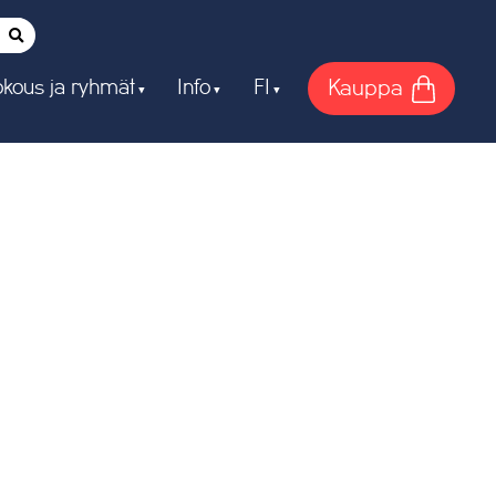
Kauppa
kous ja ryhmät
Info
FI