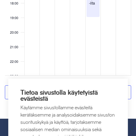
-ilta
18:00
19:00
20:00
21:00
22:00
23:00
00
Tilaa kalenteriin
Tietoa sivustolla käytetyistä
evästeistä
Käytämme sivustollamme evästeitä
kerätäksemme ja analysoidaksemme sivuston
suorituskykyä ja käyttöä, tarjotaksemme
sosiaalisen median ominaisuuksia sekä