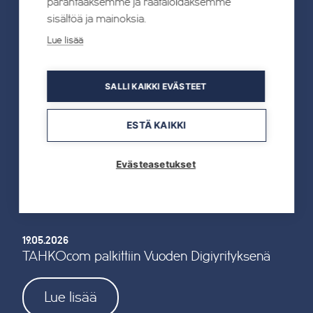
parantaaksemme ja räätälöidäksemme
UUTISET
sisältöä ja mainoksia.
Lue lisää
Kaikki uutiset
SALLI KAIKKI EVÄSTEET
22.07.2026
Tahkon Talviteatterissa nauretaan
ESTÄ KAIKKI
suomalaiselle arjelle
Evästeasetukset
Lue lisää
19.05.2026
TAHKOcom palkittiin Vuoden Digiyrityksenä
Lue lisää