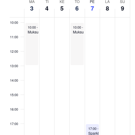
MA
TI
KE
TO
PE
LA
SU
VIIKKO
3
4
5
6
7
8
9
09:00
/
TAPAHTUMAT
10:00
August 3, 2026
August 6, 2026
10:00
-
13:00
10:00
-
13:00
Muksuaamu
Muksuaamu
11:00
12:00
13:00
14:00
15:00
16:00
17:00
August 7, 2026
17:00
-
19:00
Sparkle