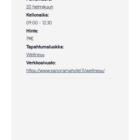
20 helmikuun
Kellonaika:
09:00 - 12:30
Hinta:
79€
Tapahtumaluokka:
Wellness
Verkkosivusto:
https://www.panoramahotel.fi/wellness/