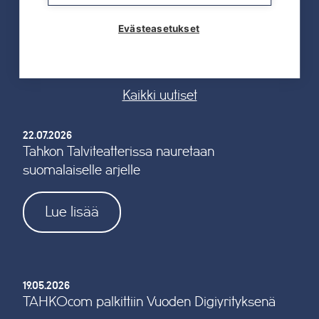
Evästeasetukset
UUTISET
Kaikki uutiset
22.07.2026
Tahkon Talviteatterissa nauretaan
suomalaiselle arjelle
Lue lisää
19.05.2026
TAHKOcom palkittiin Vuoden Digiyrityksenä