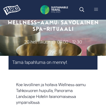
WELLNESS-AAMU: SAVOLAINEN
SPA-RITUAALI
20 helmikuun @ 09:00
-
12:30
79€
Tämä tapahtuma on mennyt.
Koe levollinen ja hoitava Wellness-aamu
Tahkovuoren huipulla, Panorama
Landscape Hotelin taianomaisessa
ympäristössä.