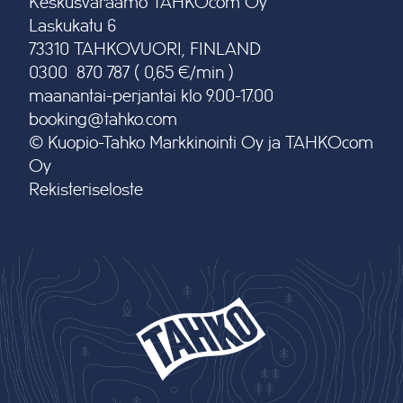
Keskusvaraamo TAHKOcom Oy
Laskukatu 6
73310 TAHKOVUORI, FINLAND
0300 870 787 ( 0,65 €/min )
maanantai-perjantai klo 9.00-17.00
booking@tahko.com
© Kuopio-Tahko Markkinointi Oy ja TAHKOcom
Oy
Rekisteriseloste