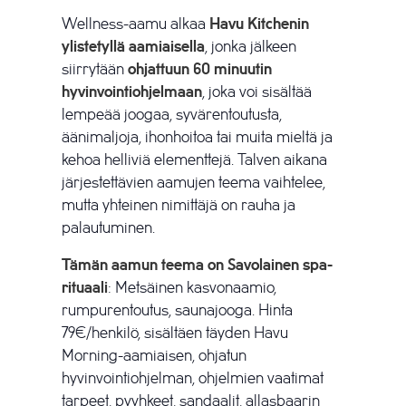
Wellness-aamu alkaa
Havu Kitchenin
ylistetyllä aamiaisella
, jonka jälkeen
siirrytään
ohjattuun 60 minuutin
hyvinvointiohjelmaan
, joka voi sisältää
lempeää joogaa, syvärentoutusta,
äänimaljoja, ihonhoitoa tai muita mieltä ja
kehoa helliviä elementtejä. Talven aikana
järjestettävien aamujen teema vaihtelee,
mutta yhteinen nimittäjä on rauha ja
palautuminen.
Tämän aamun teema on Savolainen spa-
rituaali
: Metsäinen kasvonaamio,
rumpurentoutus, saunajooga. Hinta
79€/henkilö, sisältäen täyden Havu
Morning-aamiaisen, ohjatun
hyvinvointiohjelman, ohjelmien vaatimat
tarpeet, pyyhkeet, sandaalit, allasbaarin