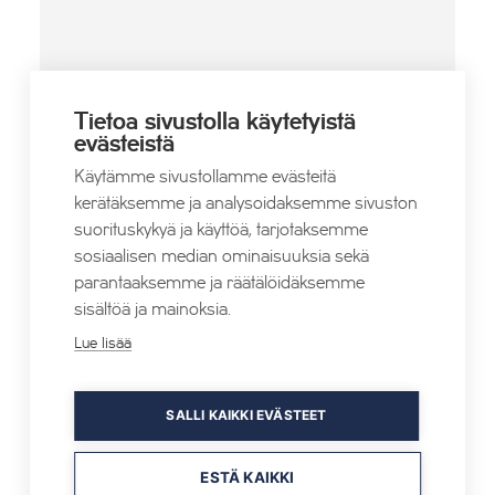
PAIKKA
Panorama Landscape Hotel
Tietoa sivustolla käytetyistä
evästeistä
Tahkomäentie 335
Nilsiä
,
73310
Suomi
+ Google Map
Käytämme sivustollamme evästeitä
kerätäksemme ja analysoidaksemme sivuston
Puhelin
suorituskykyä ja käyttöä, tarjotaksemme
+358 50 544 4566
sosiaalisen median ominaisuuksia sekä
Verkkosivusto
parantaaksemme ja räätälöidäksemme
sisältöä ja mainoksia.
Lue lisää
SALLI KAIKKI EVÄSTEET
Stand Up: Rudi Rok & Tommi Mujunen
Huskysafari
ESTÄ KAIKKI