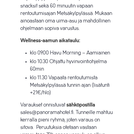
snacksit sekä 60 minuutin vapaan
rentoutumisajan Metsäkylpylässä. Mukaan
ainoastaan oma uima-asu ja mahdollinen
ohjelmaan sopiva varustus.
Wellness-aamun aikataulu:
klo 09.00 Havu Morning – Aamiainen
klo 10.30 Ohjattu hyvinvointiohjelma
60min
klo 11.30 Vapaata rentoutumista
Metsäkylpylässä tunnin ajan (lisätunti
+21€/hlö)
Varaukset onnistuvat
sähköpostilla
sales@panoramahotel.fi. Tunneille mahtuu
kerralla pieni ryhmä, joten varaus on
sitova. Peruutuksia otetaan vastaan