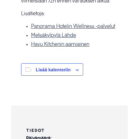
viimeistään 72h ennen varauksen alkua.
Lisätietoja:
Panorama Hotelin Wellness -palvelut
Metsäkylpylä Lähde
Havu Kitchenin aamiainen
Lisää kalenteriin
TIEDOT
Päivämäärä: