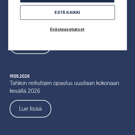
ESTÄ KAIKKI
19.05.2026
TAHKOcom palkittiin Vuoden Digiyrityksenä
Evästeasetukset
Lue lisää
19.05.2026
Tahkon reitistöjen opastus uusitaan kokonaan
kesällä 2026
Lue lisää