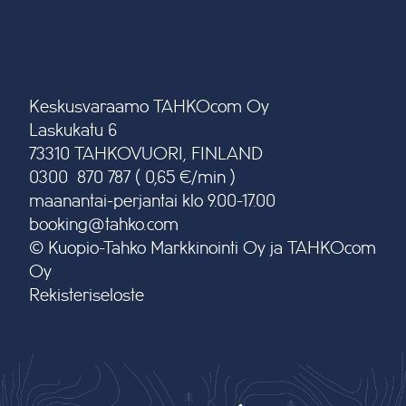
Keskusvaraamo TAHKOcom Oy
Laskukatu 6
73310 TAHKOVUORI, FINLAND
0300 870 787 ( 0,65 €/min )
maanantai-perjantai klo 9.00-17.00
booking@tahko.com
© Kuopio-Tahko Markkinointi Oy ja TAHKOcom
Oy
Rekisteriseloste