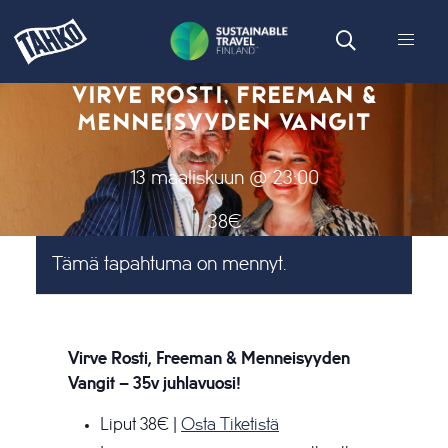
VIRVE ROSTI, FREEMAN &
MENNEISYYDEN VANGIT
13 maaliskuun @ 23:00
38€
Tämä tapahtuma on mennyt.
Virve Rosti, Freeman & Menneisyyden
Vangit – 35v juhlavuosi!
Liput 38€ |
Osta Tiketistä