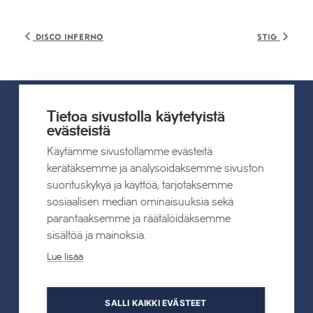
Disco Inferno
Stig
Tietoa sivustolla käytetyistä
evästeistä
UUTISET
Käytämme sivustollamme evästeitä
kerätäksemme ja analysoidaksemme sivuston
Kaikki uutiset
suorituskykyä ja käyttöä, tarjotaksemme
sosiaalisen median ominaisuuksia sekä
22.07.2026
parantaaksemme ja räätälöidäksemme
Tahkon Talviteatterissa nauretaan
sisältöä ja mainoksia.
suomalaiselle arjelle
Lue lisää
Lue lisää
SALLI KAIKKI EVÄSTEET