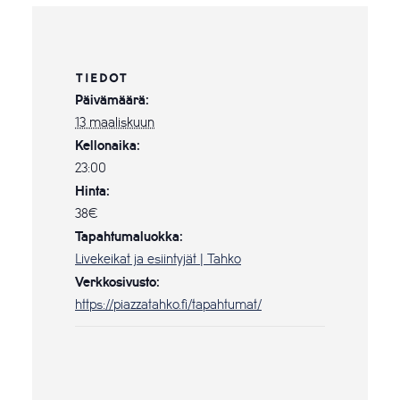
TIEDOT
Päivämäärä:
13 maaliskuun
Kellonaika:
23:00
Hinta:
38€
Tapahtumaluokka:
Livekeikat ja esiintyjät | Tahko
Verkkosivusto:
https://piazzatahko.fi/tapahtumat/