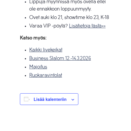
Lippuja myynnissä myös ovella ellei
ole ennakkoon loppuunmyyty.
Ovet auki klo 21, showtime klo 23, K-18
Varaa VIP -pöytä?
Lisätietoja tästä>>
Katso myös:
Kaikki livekeikat
Business Slalom 12.-14.3.2026
Majoitus
Ruokaravintolat
Lisää kalenteriin