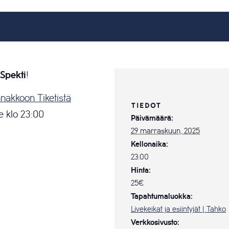
Spekti
!
nakkoon Tiketistä
TIEDOT
e klo 23:00
Päivämäärä:
29 marraskuun, 2025
Kellonaika:
23:00
Hinta:
25€
Tapahtumaluokka:
Livekeikat ja esiintyjät | Tahko
Verkkosivusto: