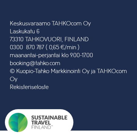
Keskusvaraamo TAHKOcom Oy
Laskukatu 6
73310 TAHKOVUORI, FINLAND
0300 870 787 ( 0,65 €/min )
maanantai-perjantai klo 9.00-17.00
booking@tahko.com
© Kuopio-Tahko Markkinointi Oy ja TAHKOcom
Oy
Rekisteriseloste