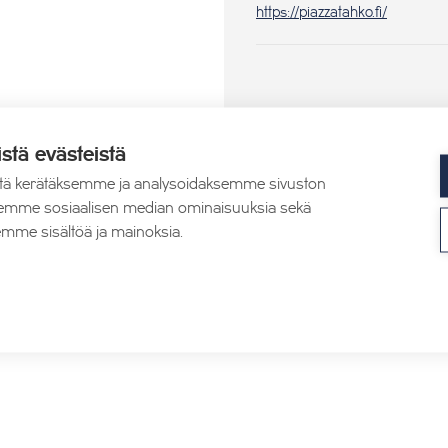
https://piazzatahko.fi/
istä evästeistä
tä kerätäksemme ja analysoidaksemme sivuston
aksemme sosiaalisen median ominaisuuksia sekä
mme sisältöä ja mainoksia.