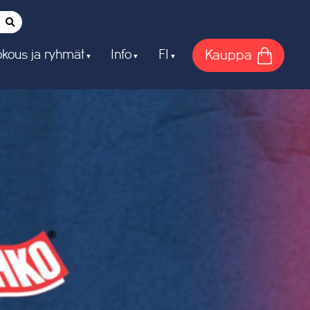
Kauppa
kous ja ryhmät
Info
FI