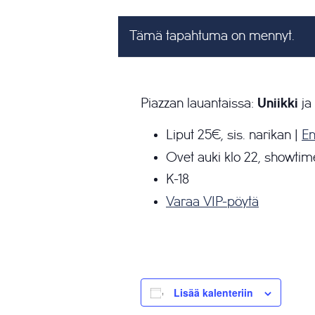
Tämä tapahtuma on mennyt.
Piazzan lauantaissa:
Uniikki
ja
Liput 25€, sis. narikan |
En
Ovet auki klo 22, showtim
K-18
Varaa VIP-pöytä
Lisää kalenteriin