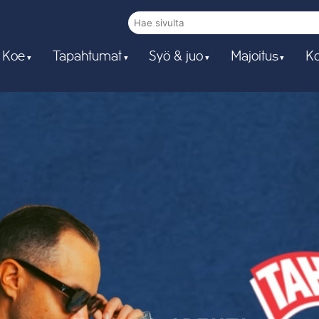
 Koe
Tapahtumat
Syö & juo
Majoitus
Ko