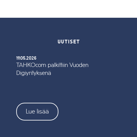
UUTISET
19.05.2026
TAHKOcom palkittiin Vuoden
Digiyrityksenä
Lue lisää