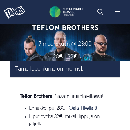
TEFLON BROTHERS
7 maaliskuun @ 23:00
28€ - 32€
Tämä tapahtuma on mennyt.
Teflon Brothers
Piazzan lauantai-illassa!
Ennakkoliput 28€ |
Osta Tiketistä
Liput ovelta 32€, mikäli lippuja on
jäljellä.