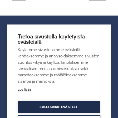
UUTISET
Tietoa sivustolla käytetyistä
evästeistä
Käytämme sivustollamme evästeitä
Kaikki uutiset
kerätäksemme ja analysoidaksemme sivuston
suorituskykyä ja käyttöä, tarjotaksemme
22.07.2026
sosiaalisen median ominaisuuksia sekä
Tahkon Talviteatterissa nauretaan
parantaaksemme ja räätälöidäksemme
suomalaiselle arjelle
sisältöä ja mainoksia.
Lue lisää
Lue lisää
SALLI KAIKKI EVÄSTEET