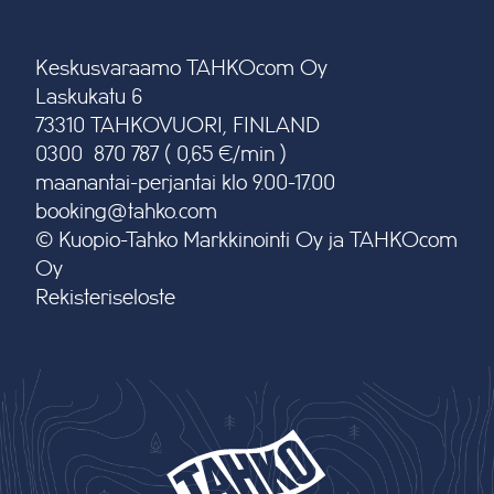
Keskusvaraamo TAHKOcom Oy
Laskukatu 6
73310 TAHKOVUORI, FINLAND
0300 870 787 ( 0,65 €/min )
maanantai-perjantai klo 9.00-17.00
booking@tahko.com
© Kuopio-Tahko Markkinointi Oy ja TAHKOcom
Oy
Rekisteriseloste