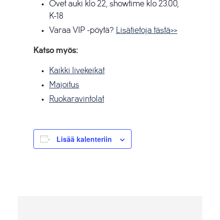
Ovet auki klo 22, showtime klo 23.00,
K-18
Varaa VIP -pöytä?
Lisätietoja tästä>>
Katso myös:
Kaikki livekeikat
Majoitus
Ruokaravintolat
Lisää kalenteriin