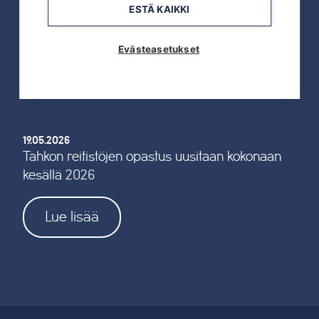
19.05.2026
ESTÄ KAIKKI
TAHKOcom palkittiin Vuoden Digiyrityksenä
Evästeasetukset
Lue lisää
19.05.2026
Tahkon reitistöjen opastus uusitaan kokonaan
kesällä 2026
Lue lisää