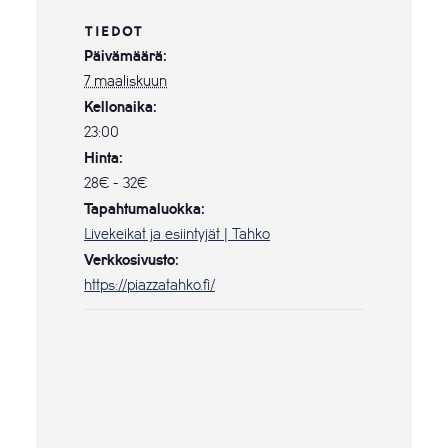
TIEDOT
Päivämäärä:
7 maaliskuun
Kellonaika:
23:00
Hinta:
28€ - 32€
Tapahtumaluokka:
Livekeikat ja esiintyjät | Tahko
Verkkosivusto:
https://piazzatahko.fi/