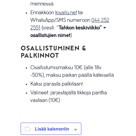
mennessä
Ennakkoon
kisailu.net
tai
WhatsApp/SMS numeroon
044 252
2551
(viesti: ”
Tahkon keskiviikko” +
osallistujien nimet
)
Osallistuminen &
palkinnot
Osallistumismaksu 10€ (alle 18v
-50%), maksu paikan päällä käteisellä
Kaksi parasta palkitaan!
Välineet: järjestäjältä tikkoja panttia
vastaan (10€)
Lisää kalenteriin