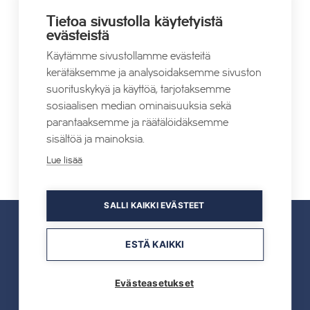
Map
Puhelin
Tietoa sivustolla käytetyistä
evästeistä
+358443788058
Verkkosivusto
Käytämme sivustollamme evästeitä
kerätäksemme ja analysoidaksemme sivuston
suorituskykyä ja käyttöä, tarjotaksemme
sosiaalisen median ominaisuuksia sekä
parantaaksemme ja räätälöidäksemme
sisältöä ja mainoksia.
Peer Günt
Baaripähkinä
Lue lisää
SALLI KAIKKI EVÄSTEET
ESTÄ KAIKKI
UUTISET
Evästeasetukset
Kaikki uutiset