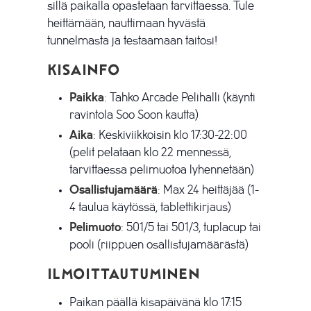
sillä paikalla opastetaan tarvittaessa. Tule
heittämään, nauttimaan hyvästä
tunnelmasta ja testaamaan taitosi!
Kisainfo
Paikka
: Tahko Arcade Pelihalli (käynti
ravintola Soo Soon kautta)
Aika
: Keskiviikkoisin klo 17:30-22:00
(pelit pelataan klo 22 mennessä,
tarvittaessa pelimuotoa lyhennetään)
Osallistujamäärä
: Max 24 heittäjää (1-
4 taulua käytössä, tablettikirjaus)
Pelimuoto
: 501/5 tai 501/3, tuplacup tai
pooli (riippuen osallistujamäärästä)
Ilmoittautuminen
Paikan päällä kisapäivänä klo 17:15