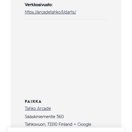
Verkkosivusto:
https://arcadetahko.fi/darts/
PAIKKA
Tahko Arcade
Sääskiniementie 560
Tahkovuori
,
73310
Finland
+ Google