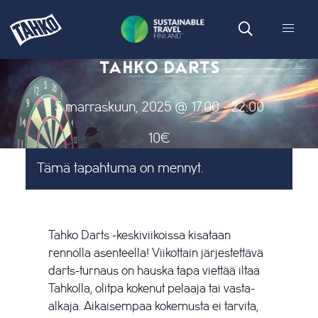
TAHKO DARTS
5 marraskuun, 2025 @ 17:00
-
22:00
10€
Tämä tapahtuma on mennyt.
Tahko Darts -keskiviikoissa kisataan
rennolla asenteella! Viikottain järjestettävä
darts-turnaus on hauska tapa viettää iltaa
Tahkolla, olitpa kokenut pelaaja tai vasta-
alkaja. Aikaisempaa kokemusta ei tarvita,