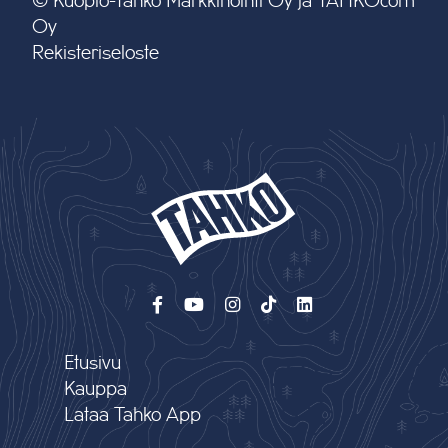
© Kuopio-Tahko Markkinointi Oy ja TAHKOcom
Oy
Rekisteriseloste
Etusivu
Kauppa
Lataa Tahko App