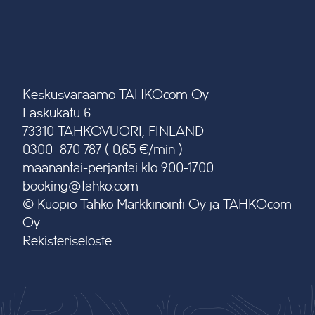
Keskusvaraamo TAHKOcom Oy
Laskukatu 6
73310 TAHKOVUORI, FINLAND
0300 870 787 ( 0,65 €/min )
maanantai-perjantai klo 9.00-17.00
booking@tahko.com
© Kuopio-Tahko Markkinointi Oy ja TAHKOcom
Oy
Rekisteriseloste