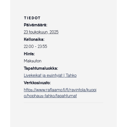
TIEDOT
Päivämäärä:
23 toukokuun, 2025
Kellonaika:
22:00 - 23:55
Hinta:
Maksuton
Tapahtumaluokka:
Livekeikat ja esiintyjät | Tahko
Verkkosivusto:
https://www.raflaamo.fi/fi/ravintola/kuopi
o/hophaus-tahko/tapahtumat