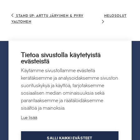
Nelosolut
Stand up: Arttu Järvinen & Pyry
Valtonen
Tietoa sivustolla käytetyistä
evästeistä
UUTISET
Käytämme sivustollamme evästeitä
kerätäksemme ja analysoidaksemme sivuston
Kaikki uutiset
suorituskykyä ja käyttöä, tarjotaksemme
sosiaalisen median ominaisuuksia sekä
22.07.2026
parantaaksemme ja räätälöidäksemme
Tahkon Talviteatterissa nauretaan
sisältöä ja mainoksia.
suomalaiselle arjelle
Lue lisää
Lue lisää
SALLI KAIKKI EVÄSTEET