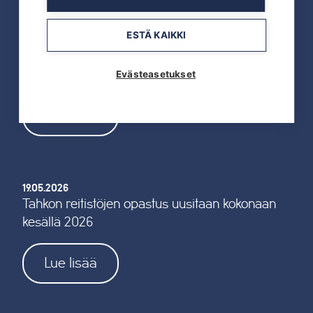
ESTÄ KAIKKI
19.05.2026
Evästeasetukset
TAHKOcom palkittiin Vuoden Digiyrityksenä
Lue lisää
19.05.2026
Tahkon reitistöjen opastus uusitaan kokonaan
kesällä 2026
Lue lisää