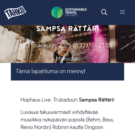
SAMPSA RÄTTÄRI
23 toukokuun, 2025 @ 22:00
-
23:55
Maksuton
Tämä tapahtuma on mennyt.
Hophaus Live: Trubaduuri
Sampsa Rättäri
!
Luvassa takuuvarmasti viihdyttävää
musiikkia nykypäivän popista (Behm, Bess,
Reino Nordin) Robinin kautta Dingoon.