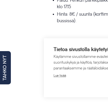
Paluu: Pehkun parkkipaikk
klo 17.15
Hinta: 8€ / suunta (kortt
bussissa).
Katso myös:
Tietoa sivustolla käytety
Livekeikat
Käytämme sivustollamme evästei
TAHKO NYT
Kaikki Tahkon tapahtumat
suorituskykyä ja käyttöä, tarjot
Tahkon taksit
parantaaksemme ja räätälöidäkse
Lue lisää
Lisää kalenteriin