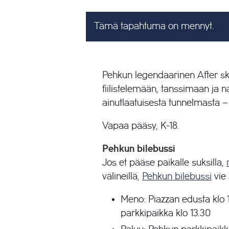
Tämä tapahtuma on mennyt.
Pehkun legendaarinen After ski 
fiilistelemään, tanssimaan ja 
ainutlaatuisesta tunnelmasta –
Vapaa pääsy, K-18.
Pehkun bilebussi
Jos et pääse paikalle suksilla,
välineillä,
Pehkun bilebussi
vie 
Meno: Piazzan edusta klo 
parkkipaikka klo 13.30