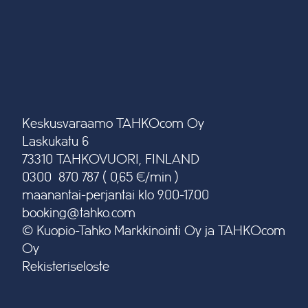
Keskusvaraamo TAHKOcom Oy
Laskukatu 6
73310 TAHKOVUORI, FINLAND
0300 870 787 ( 0,65 €/min )
maanantai-perjantai klo 9.00-17.00
booking@tahko.com
© Kuopio-Tahko Markkinointi Oy ja TAHKOcom
Oy
Rekisteriseloste