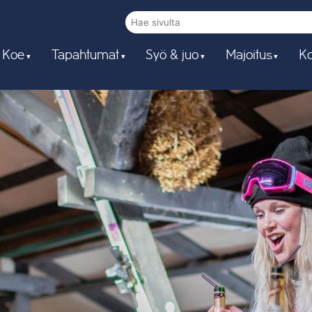
 Koe
Tapahtumat
Syö & juo
Majoitus
Ko