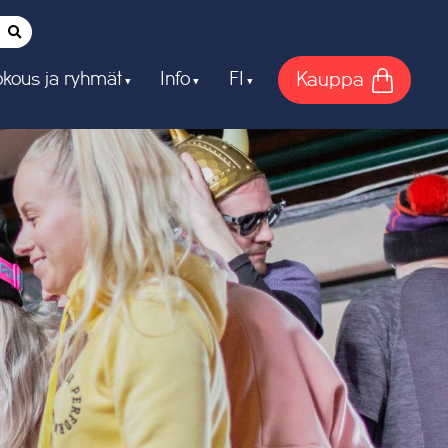
Kauppa
kous ja ryhmät
Info
FI