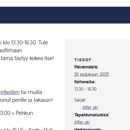
klo 13.30-16.30. Tule
nauttimaan
 tämä täytyy kokea itse!
TIEDOT
Päivämäärä:
30 joulukuun, 2025
Kellonaika:
13:30 - 16:30
retkeillen
tai muilla
sinut perille ja takaisin!
Sarjat:
After ski
13.00 » Pehkun
Tapahtumaluokka:
After ski