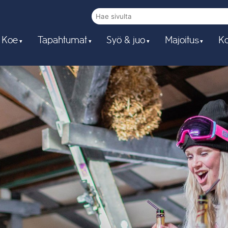
 Koe
Tapahtumat
Syö & juo
Majoitus
Ko