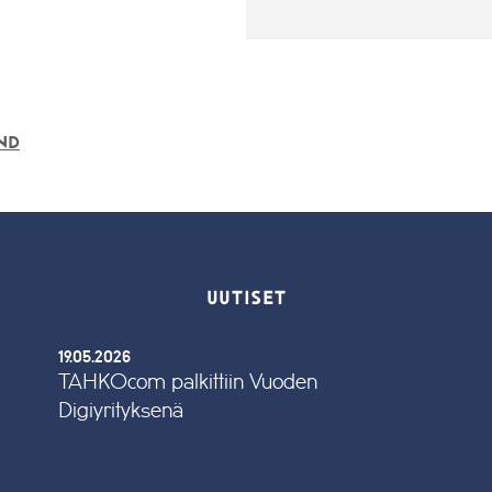
nd
UUTISET
19.05.2026
TAHKOcom palkittiin Vuoden
Digiyrityksenä