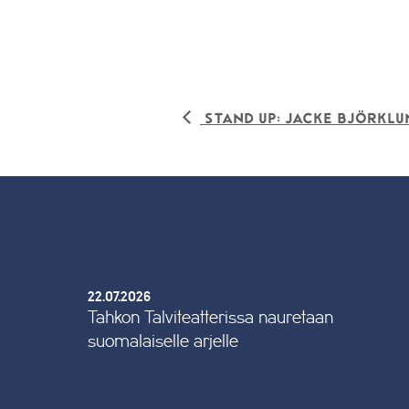
Stand Up: Jacke Björklu
22.07.2026
Tahkon Talviteatterissa nauretaan
suomalaiselle arjelle