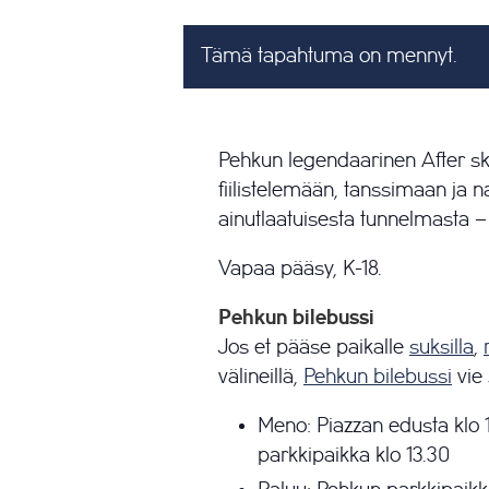
Tämä tapahtuma on mennyt.
Pehkun legendaarinen After ski 
fiilistelemään, tanssimaan ja 
ainutlaatuisesta tunnelmasta –
Vapaa pääsy, K-18.
Pehkun bilebussi
Jos et pääse paikalle
suksilla
,
välineillä,
Pehkun bilebussi
vie 
Meno: Piazzan edusta klo 
parkkipaikka klo 13.30