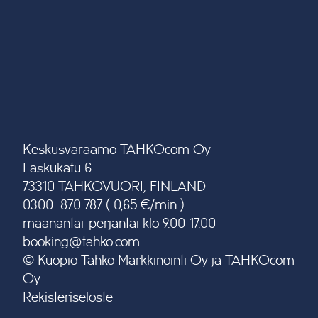
Keskusvaraamo TAHKOcom Oy
Laskukatu 6
73310 TAHKOVUORI, FINLAND
0300 870 787 ( 0,65 €/min )
maanantai-perjantai klo 9.00-17.00
booking@tahko.com
© Kuopio-Tahko Markkinointi Oy ja TAHKOcom
Oy
Rekisteriseloste