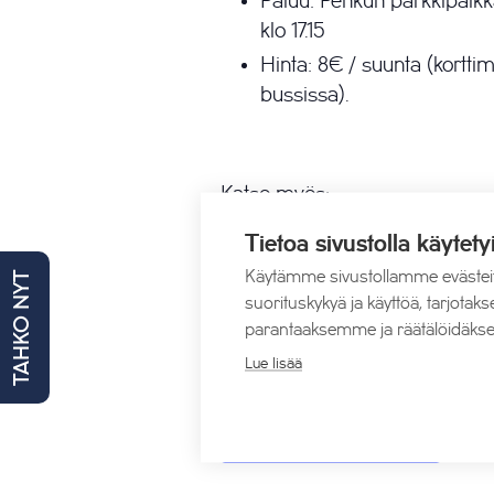
Paluu: Pehkun parkkipaikk
klo 17.15
Hinta: 8€ / suunta (kortt
bussissa).
Katso myös:
Tietoa sivustolla käytety
Livekeikat
Käytämme sivustollamme evästei
TAHKO NYT
Tahko Zipline
suorituskykyä ja käyttöä, tarjot
Kaikki Tahkon tapahtumat
parantaaksemme ja räätälöidäkse
Tahkon taksit
Lue lisää
Lisää kalenteriin