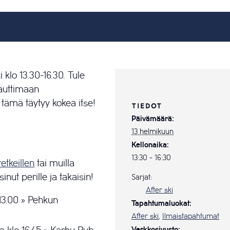
klo 13.30-16.30. Tule
nauttimaan
 tämä täytyy kokea itse!
TIEDOT
Päivämäärä:
13 helmikuun
Kellonaika:
13:30 - 16:30
retkeillen
tai muilla
sinut perille ja takaisin!
Sarjat:
After ski
13.00 » Pehkun
Tapahtumaluokat:
After ski
,
Ilmaistapahtumat