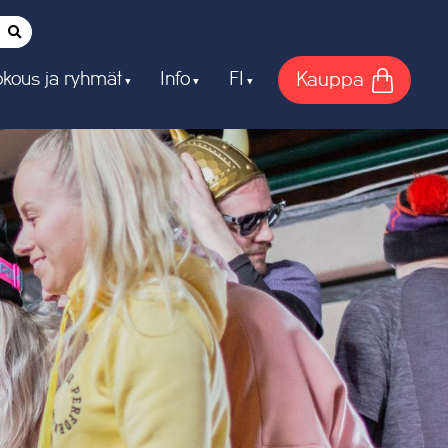
Kauppa
kous ja ryhmät
Info
FI