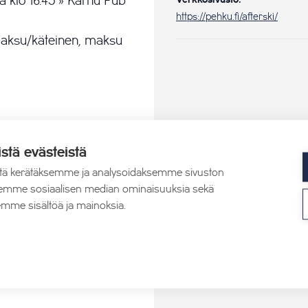
a klo 16.45 » Karhu Pub
Verkkosivusto:
https://pehku.fi/afterski/
imaksu/käteinen, maksu
istä evästeistä
tä kerätäksemme ja analysoidaksemme sivuston
aksemme sosiaalisen median ominaisuuksia sekä
mme sisältöä ja mainoksia.