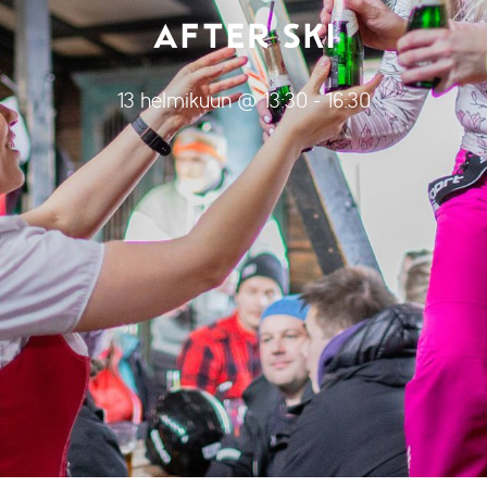
AFTER SKI
13 helmikuun @ 13:30
-
16:30