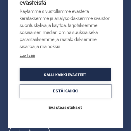
evästeistä
Käytämme sivustollamme evästeitä
Lue lisää
kerätäksemme ja analysoidaksemme sivuston
suorituskykyä ja käyttöä, tarjotaksemme
sosiaalisen median ominaisuuksia sekä
parantaaksemme ja räätälöidäksemme
sisältöä ja mainoksia.
19.05.2026
TAHKOcom palkittiin Vuoden Digiyrityksenä
Lue lisää
Lue lisää
SALLI KAIKKI EVÄSTEET
ESTÄ KAIKKI
19.05.2026
Evästeasetukset
Tahkon reitistöjen opastus uusitaan kokonaan
kesällä 2026