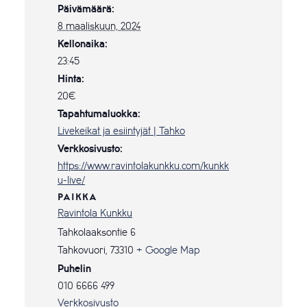
Päivämäärä:
8 maaliskuun, 2024
Kellonaika:
23:45
Hinta:
20€
Tapahtumaluokka:
Livekeikat ja esiintyjät | Tahko
Verkkosivusto:
https://www.ravintolakunkku.com/kunkk
u-live/
PAIKKA
Ravintola Kunkku
Tahkolaaksontie 6
Tahkovuori
,
73310
+ Google Map
Puhelin
010 6666 499
Verkkosivusto