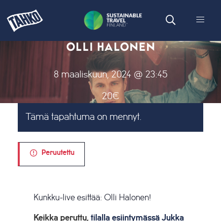
OLLI HALONEN
8 maaliskuun, 2024 @ 23:45
20€
Tämä tapahtuma on mennyt.
Peruutettu
Kunkku-live esittää: Olli Halonen!
Keikka peruttu,
tilalla esiintymässä Jukka