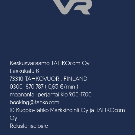
Keskusvaraamo TAHKOcom Oy
Laskukatu 6
73310 TAHKOVUORI, FINLAND
0300 870 787 ( 0,65 €/min )
maanantai-perjantai klo 9.00-17.00
booking@tahko.com
© Kuopio-Tahko Markkinointi Oy ja TAHKOcom
Oy
Rekisteriseloste