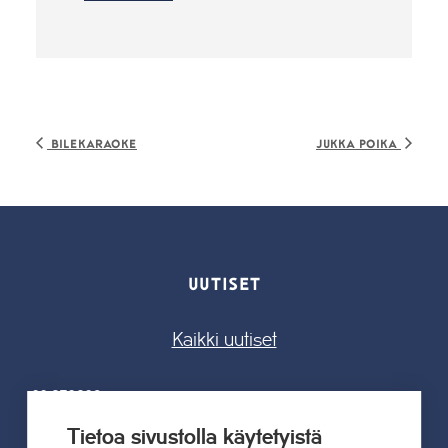
Bilekaraoke
Jukka Poika
UUTISET
Kaikki uutiset
22.07.2026
Tahkon Talviteatterissa nauretaan
Tietoa sivustolla käytetyistä
suomalaiselle arjelle