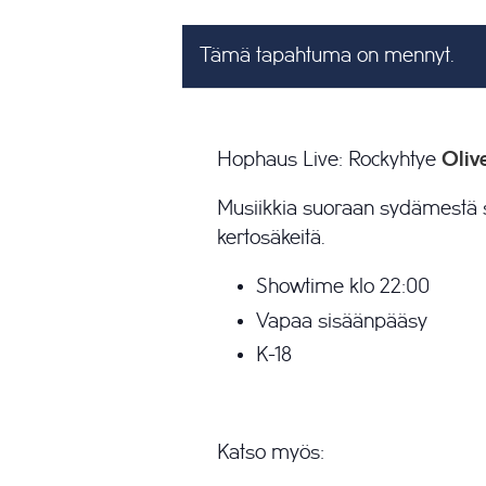
Tämä tapahtuma on mennyt.
Hophaus Live: Rockyhtye
Oliv
Musiikkia suoraan sydämestä s
kertosäkeitä.
Showtime klo 22:00
Vapaa sisäänpääsy
K-18
Katso myös: