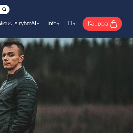
Kauppa
kous ja ryhmät
Info
FI