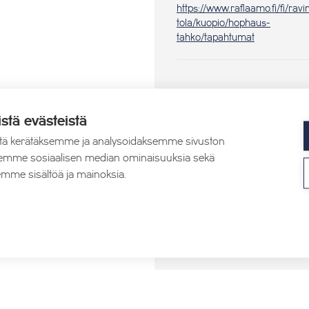
https://www.raflaamo.fi/fi/ravi
tola/kuopio/hophaus-
tahko/tapahtumat
istä evästeistä
tä kerätäksemme ja analysoidaksemme sivuston
aksemme sosiaalisen median ominaisuuksia sekä
mme sisältöä ja mainoksia.