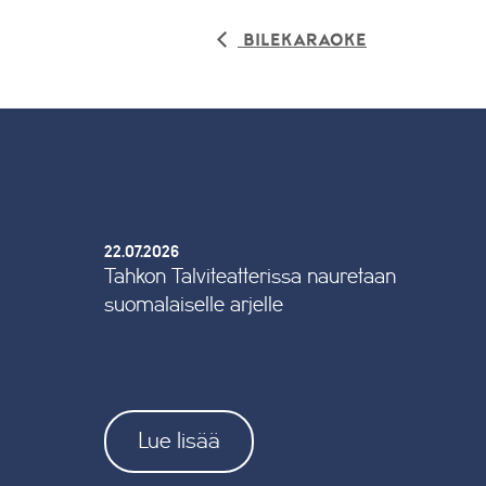
Bilekaraoke
22.07.2026
Tahkon Talviteatterissa nauretaan
suomalaiselle arjelle
Lue lisää