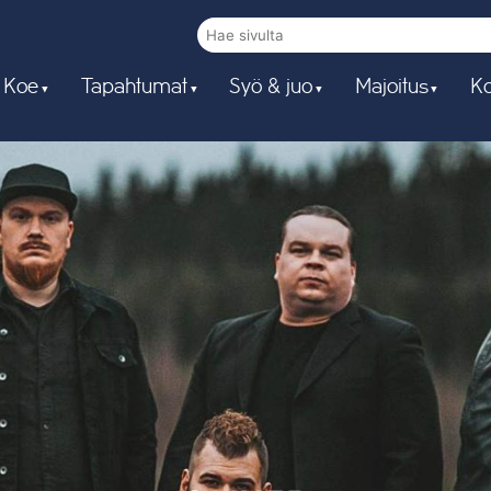
 Koe
Tapahtumat
Syö & juo
Majoitus
Ko