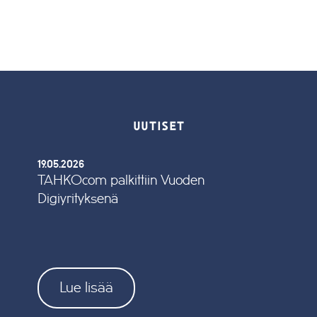
UUTISET
19.05.2026
TAHKOcom palkittiin Vuoden
Digiyrityksenä
Lue lisää