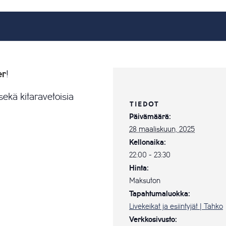
er
!
ekä kitaravetoisia
TIEDOT
Päivämäärä:
28 maaliskuun, 2025
Kellonaika:
22:00 - 23:30
Hinta:
Maksuton
Tapahtumaluokka:
Livekeikat ja esiintyjät | Tahko
Verkkosivusto: