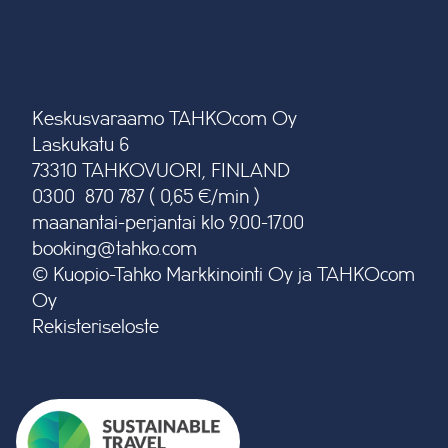
Keskusvaraamo TAHKOcom Oy
Laskukatu 6
73310 TAHKOVUORI, FINLAND
0300 870 787 ( 0,65 €/min )
maanantai-perjantai klo 9.00-17.00
booking@tahko.com
© Kuopio-Tahko Markkinointi Oy ja TAHKOcom
Oy
Rekisteriseloste