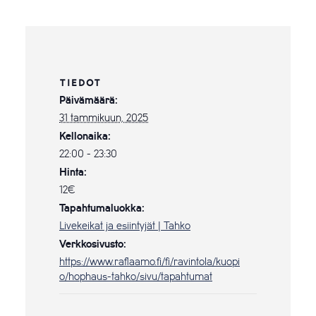
TIEDOT
Päivämäärä:
31 tammikuun, 2025
Kellonaika:
22:00 - 23:30
Hinta:
12€
Tapahtumaluokka:
Livekeikat ja esiintyjät | Tahko
Verkkosivusto:
https://www.raflaamo.fi/fi/ravintola/kuopi
o/hophaus-tahko/sivu/tapahtumat