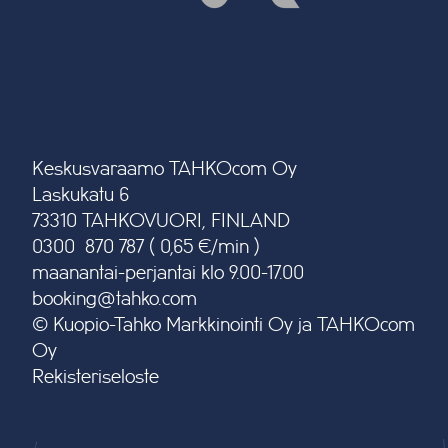
Keskusvaraamo TAHKOcom Oy
Laskukatu 6
73310 TAHKOVUORI, FINLAND
0300 870 787 ( 0,65 €/min )
maanantai-perjantai klo 9.00-17.00
booking@tahko.com
© Kuopio-Tahko Markkinointi Oy ja TAHKOcom
Oy
Rekisteriseloste