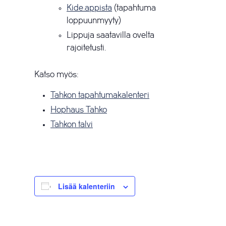
Kide.appista
(tapahtuma
loppuunmyyty)
Lippuja saatavilla ovelta
rajoitetusti.
Katso myös:
Tahkon tapahtumakalenteri
Hophaus Tahko
Tahkon talvi
Lisää kalenteriin