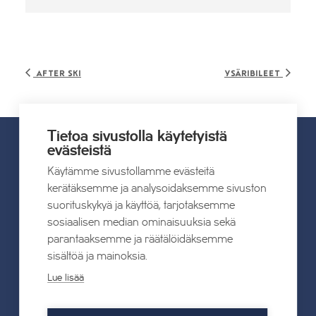
After ski
Ysäribileet
Tietoa sivustolla käytetyistä
evästeistä
UUTISET
Käytämme sivustollamme evästeitä
kerätäksemme ja analysoidaksemme sivuston
suorituskykyä ja käyttöä, tarjotaksemme
Kaikki uutiset
sosiaalisen median ominaisuuksia sekä
parantaaksemme ja räätälöidäksemme
22.07.2026
sisältöä ja mainoksia.
Tahkon Talviteatterissa nauretaan
Lue lisää
suomalaiselle arjelle