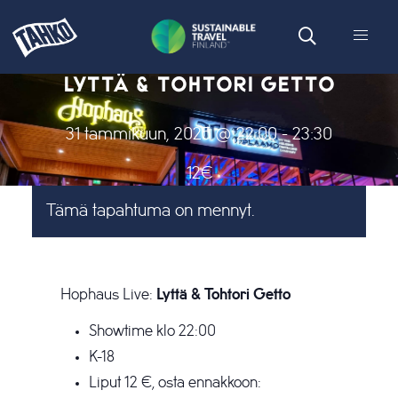
LYTTÄ & TOHTORI GETTO
31 tammikuun, 2025 @ 22:00
-
23:30
12€
Tämä tapahtuma on mennyt.
Hophaus Live:
Lyttä & Tohtori Getto
Showtime klo 22:00
K-18
Liput 12 €, osta ennakkoon: