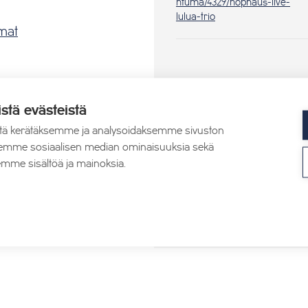
htuma/4329/hophaus-live-
lulua-trio
mat
istä evästeistä
tä kerätäksemme ja analysoidaksemme sivuston
aksemme sosiaalisen median ominaisuuksia sekä
mme sisältöä ja mainoksia.