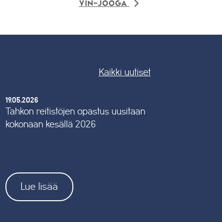
Yin-jooga
Kaikki uutiset
19.05.2026
Tahkon reitistöjen opastus uusitaan
kokonaan kesällä 2026
Lue lisää