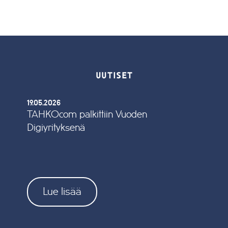
UUTISET
19.05.2026
TAHKOcom palkittiin Vuoden
Digiyrityksenä
Lue lisää