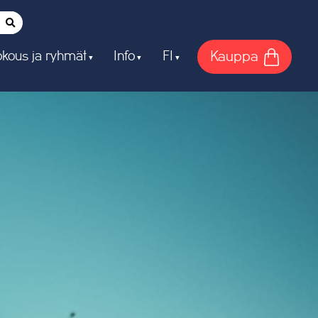
Kauppa
kous ja ryhmät
Info
FI