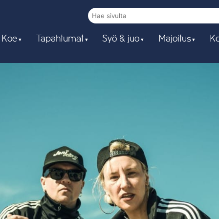
 Koe
Tapahtumat
Syö & juo
Majoitus
Ko