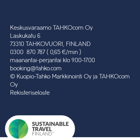
Keskusvaraamo TAHKOcom Oy
Laskukatu 6
73310 TAHKOVUORI, FINLAND
0300 870 787 ( 0,65 €/min )
maanantai-perjantai klo 9.00-17.00
booking@tahko.com
© Kuopio-Tahko Markkinointi Oy ja TAHKOcom
Oy
Rekisteriseloste