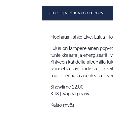
Tämä tapahtuma on mennyt.
Hophaus Tahko Live: Lulua trio
Lulua on tamperelainen pop-ro
tunteikkaasta ja energisestä li
Yhtyeen kahdelta albumilta tut
soineet laajasti radiossa, ja kei
mutta rennolla asenteella – ver
Showtime 22.00
K-18 | Vapaa pääsy
Katso myös: