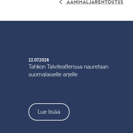
Äänimaljarentoutus
22.07.2026
Tahkon Talviteatterissa nauretaan
suomalaiselle arjelle
Lue lisää