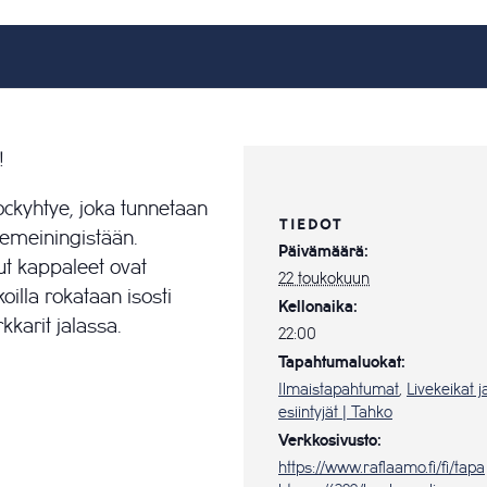
!
ckyhtye, joka tunnetaan
TIEDOT
vemeiningistään.
Päivämäärä:
ut kappaleet ovat
22 toukokuun
koilla rokataan isosti
Kellonaika:
kkarit jalassa.
22:00
Tapahtumaluokat:
Ilmaistapahtumat
,
Livekeikat j
esiintyjät | Tahko
Verkkosivusto:
https://www.raflaamo.fi/fi/tapa