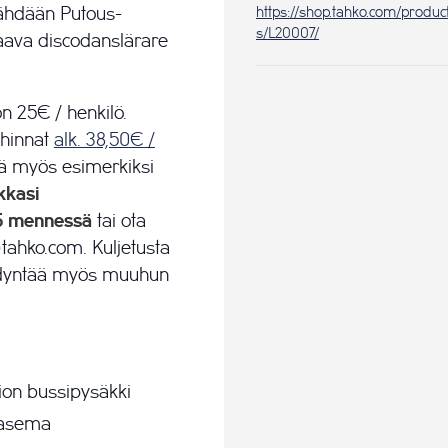
 nähdään Putous-
https://shop.tahko.com/produc
s/L20007/
maava discodanslärare
n 25€ / henkilö.
 hinnat
alk. 38,50€ /
teä myös esimerkiksi
kkasi
5 mennessä
tai ota
tahko.com. Kuljetusta
yödyntää myös muuhun
ion bussipysäkki
toasema