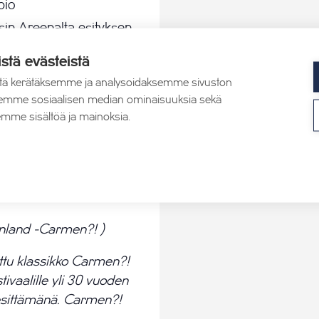
pio
aisin Areenalta esityksen
istä evästeistä
tä kerätäksemme ja analysoidaksemme sivuston
aksemme sosiaalisen median ominaisuuksia sekä
mme sisältöä ja mainoksia.
tapahtumat
inland -Carmen?! )
ttu klassikko Carmen?!
tivaalille yli 30 vuoden
 esittämänä. Carmen?!