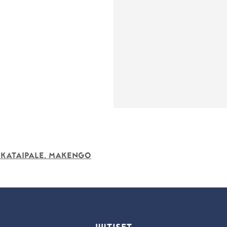
kkataipale, Makengo
UUTISET