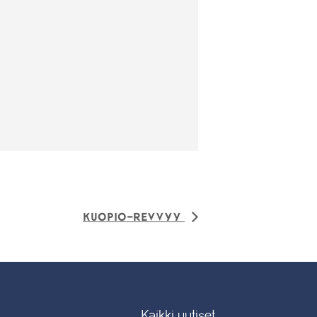
Kuopio-Revvyy
Kaikki uutiset