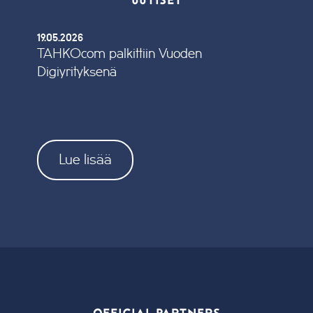
19.05.2026
TAHKOcom palkittiin Vuoden
Digiyrityksenä
Lue lisää
OFFICIAL PARTNERS