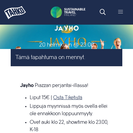
JAYHO
20 helmikuun @ 23:00
Tämä tapahtuma on mennyt.
Jayho
Piazzan perjantai-illassa!
Liput 15€ |
Osta Tiketistä
Lippuja myynnissä myös ovella ellei
ole ennakkoon loppuunmyyty.
Ovet auki klo 22, showtime klo 23.00,
K-18