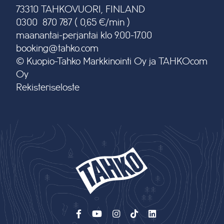
73310 TAHKOVUORI, FINLAND
0300 870 787 ( 0,65 €/min )
maanantai-perjantai klo 9.00-17.00
booking@tahko.com
© Kuopio-Tahko Markkinointi Oy ja TAHKOcom
Oy
Rekisteriseloste