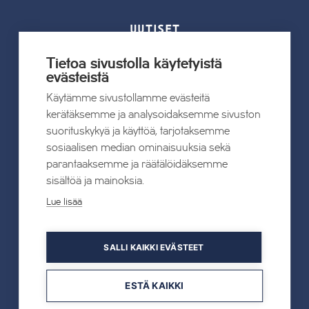
UUTISET
Tietoa sivustolla käytetyistä
Kaikki uutiset
evästeistä
Käytämme sivustollamme evästeitä
22.07.2026
kerätäksemme ja analysoidaksemme sivuston
Tahkon Talviteatterissa nauretaan
suorituskykyä ja käyttöä, tarjotaksemme
suomalaiselle arjelle
sosiaalisen median ominaisuuksia sekä
parantaaksemme ja räätälöidäksemme
Lue lisää
sisältöä ja mainoksia.
Lue lisää
SALLI KAIKKI EVÄSTEET
19.05.2026
TAHKOcom palkittiin Vuoden Digiyrityksenä
ESTÄ KAIKKI
Lue lisää