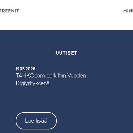
treenit
Min
UUTISET
19.05.2026
TAHKOcom palkittiin Vuoden
Digiyrityksenä
Lue lisää