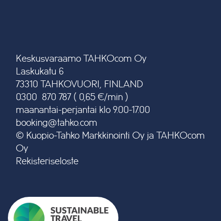
Keskusvaraamo TAHKOcom Oy
Laskukatu 6
73310 TAHKOVUORI, FINLAND
0300 870 787 ( 0,65 €/min )
maanantai-perjantai klo 9.00-17.00
booking@tahko.com
© Kuopio-Tahko Markkinointi Oy ja TAHKOcom
Oy
Rekisteriseloste