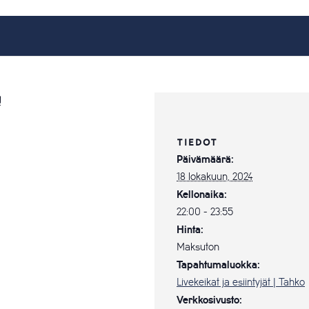
!
TIEDOT
Päivämäärä:
18 lokakuun, 2024
Kellonaika:
22:00 - 23:55
Hinta:
Maksuton
Tapahtumaluokka:
Livekeikat ja esiintyjät | Tahko
Verkkosivusto: