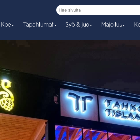
 Koe
Tapahtumat
Syö & juo
Majoitus
Ko