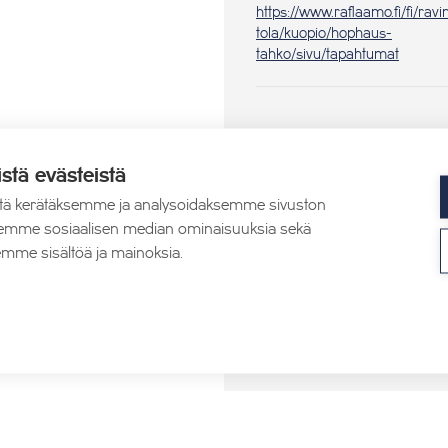
https://www.raflaamo.fi/fi/ravi
tola/kuopio/hophaus-
tahko/sivu/tapahtumat
istä evästeistä
tä kerätäksemme ja analysoidaksemme sivuston
aksemme sosiaalisen median ominaisuuksia sekä
mme sisältöä ja mainoksia.