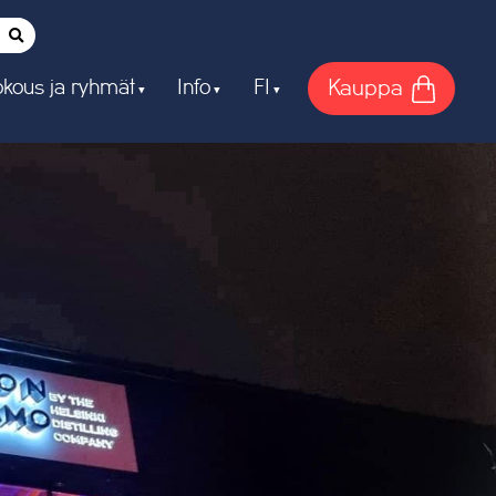
Kauppa
kous ja ryhmät
Info
FI