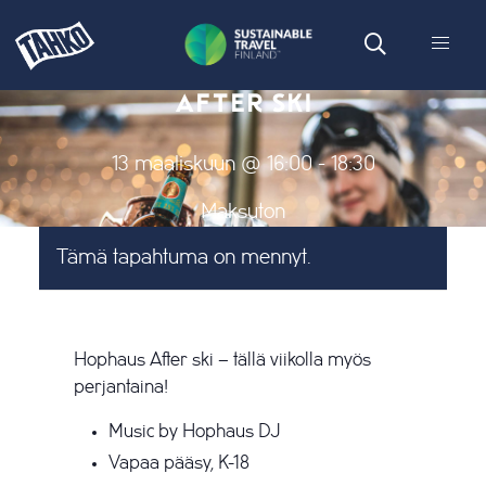
AFTER SKI
13 maaliskuun @ 16:00
-
18:30
Maksuton
Tämä tapahtuma on mennyt.
Hophaus After ski – tällä viikolla myös
perjantaina!
Music by Hophaus DJ
Vapaa pääsy, K-18