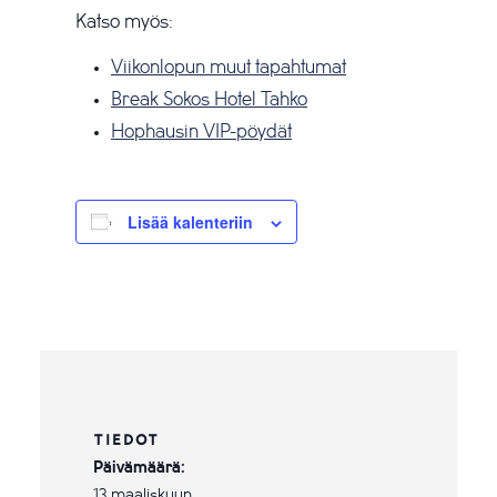
Katso myös:
Viikonlopun muut tapahtumat
Break Sokos Hotel Tahko
Hophausin VIP-pöydät
Lisää kalenteriin
TIEDOT
Päivämäärä:
13 maaliskuun