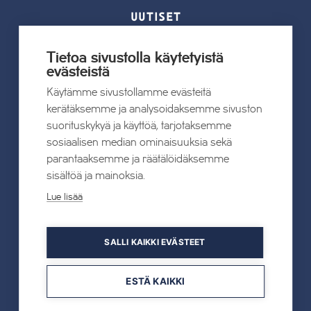
UUTISET
Kaikki uutiset
Tietoa sivustolla käytetyistä
evästeistä
Käytämme sivustollamme evästeitä
22.07.2026
kerätäksemme ja analysoidaksemme sivuston
Tahkon Talviteatterissa nauretaan
suorituskykyä ja käyttöä, tarjotaksemme
suomalaiselle arjelle
sosiaalisen median ominaisuuksia sekä
parantaaksemme ja räätälöidäksemme
Lue lisää
sisältöä ja mainoksia.
Lue lisää
19.05.2026
SALLI KAIKKI EVÄSTEET
TAHKOcom palkittiin Vuoden Digiyrityksenä
ESTÄ KAIKKI
Lue lisää