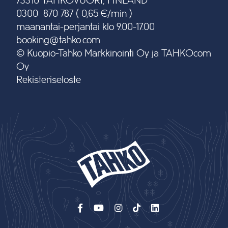
73310 TAHKOVUORI, FINLAND
0300 870 787 ( 0,65 €/min )
maanantai-perjantai klo 9.00-17.00
booking@tahko.com
© Kuopio-Tahko Markkinointi Oy ja TAHKOcom
Oy
Rekisteriseloste