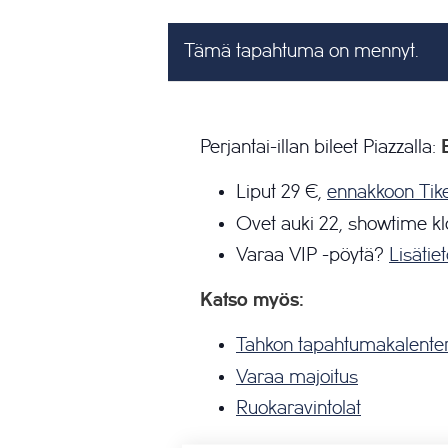
Tämä tapahtuma on mennyt.
Perjantai-illan bileet Piazzalla:
Liput 29 €,
ennakkoon Tike
Ovet auki 22, showtime klo
Varaa VIP -pöytä?
Lisätiet
Katso myös:
Tahkon tapahtumakalenter
Varaa majoitus
Ruokaravintolat