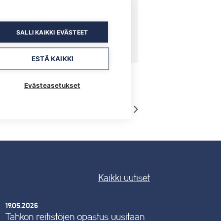
SALLI KAIKKI EVÄSTEET
ESTÄ KAIKKI
Evästeasetukset
Viikonloppu-Werneri
Kaikki uutiset
19.05.2026
Tahkon reitistöjen opastus uusitaan