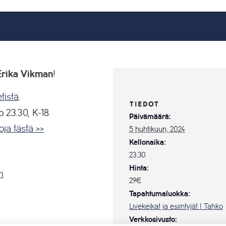
Erika Vikman
!
tistä
.
TIEDOT
 23.30, K-18.
Päivämäärä:
oja tästä >>
5 huhtikuun, 2024
Kellonaika:
23:30
Hinta:
i
29€
Tapahtumaluokka:
Livekeikat ja esiintyjät | Tahko
Verkkosivusto: