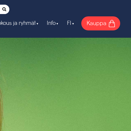
Kauppa
kous ja ryhmät
Info
FI