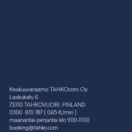
Keskusvaraamo TAHKOcom Oy
Laskukatu 6
73310 TAHKOVUORI, FINLAND
0300 870 787 ( 0,65 €/min )
maanantai-perjantai klo 9.00-17.00
booking@tahko.com