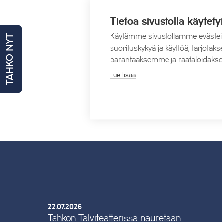
Tietoa sivustolla käytety
Lisää kalenteriin
Käytämme sivustollamme evästei
TAHKO NYT
suorituskykyä ja käyttöä, tarjot
parantaaksemme ja räätälöidäkse
Lue lisää
Stand Up: Anitta Ahonen 
22.07.2026
Tahkon Talviteatterissa nauretaan