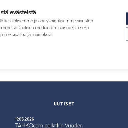
https://piazzatahko.fi/tapahtum
at/
istä evästeistä
tä kerätäksemme ja analysoidaksemme sivuston
aksemme sosiaalisen median ominaisuuksia sekä
mme sisältöä ja mainoksia.
– 60 ja kuoleman välillä
UUTISET
19.05.2026
TAHKOcom palkittiin Vuoden