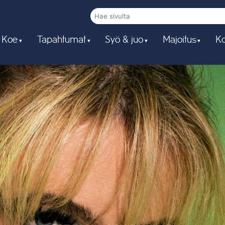
 Koe
Tapahtumat
Syö & juo
Majoitus
Ko